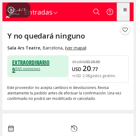
4
/
7
Entradas
Y no quedará ninguno
Sala Ars Teatre
,
Barcelona
, (
ver mapa
)
EXTRAORDINARIO
desde
USD
28
.
85
20
9
USD
.
77
563
opiniones
+
USD
2
.
08
gastos gestión
Este proveedor no acepta cambios ni devoluciones. Revisa
atentamente tu pedido antes de efectuar la confirmación. Una vez
confirmado no podrá ser modificado ni cancelado.