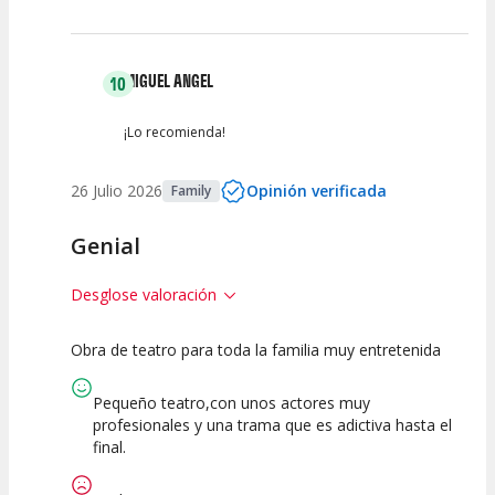
MIGUEL ANGEL
10
¡Lo recomienda!
26 Julio 2026
Opinión verificada
Family
Genial
Desglose valoración
Obra de teatro para toda la familia muy entretenida
10
10
10
Calidad del
Puesta en
Interpretación
Pequeño teatro,con unos actores muy
Espectáculo
Escena
artística
profesionales y una trama que es adictiva hasta el
final.