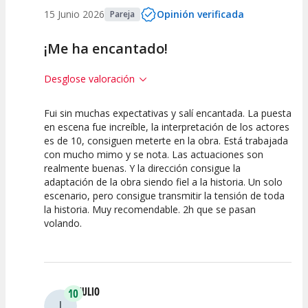
15 Junio 2026
Opinión verificada
Pareja
¡Me ha encantado!
Desglose valoración
Fui sin muchas expectativas y salí encantada. La puesta
10
10
10
en escena fue increíble, la interpretación de los actores
es de 10, consiguen meterte en la obra. Está trabajada
Calidad del
Puesta en
Interpretación
con mucho mimo y se nota. Las actuaciones son
Espectáculo
Escena
artística
realmente buenas. Y la dirección consigue la
adaptación de la obra siendo fiel a la historia. Un solo
escenario, pero consigue transmitir la tensión de toda
la historia. Muy recomendable. 2h que se pasan
volando.
JULIO
10
J