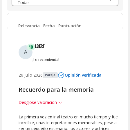
Entre 6 y 8
(
77
)
Entre 4 y 6
(
23
)
Relevancia
Fecha
Puntuación
Entre 2 y 4
(
14
)
ALBERT
10
A
Entre 0 y 2
(
2
)
¡Lo recomienda!
26 Julio 2026
Opinión verificada
Pareja
Recuerdo para la memoria
Desglose valoración
La primera vez en ir al teatro en mucho tiempo y fue
10
10
10
increíble, unas interpretaciones memorables, pese a
ser un pequeño escenario, los actores y actrices
Calidad del
Puesta en
Interpretación