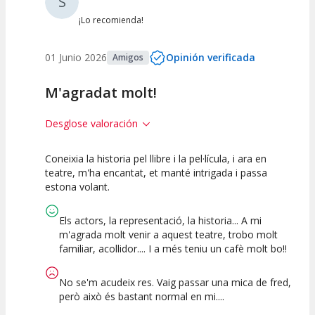
S
¡Lo recomienda!
01 Junio 2026
Opinión verificada
Amigos
M'agradat molt!
Desglose valoración
Coneixia la historia pel llibre i la pel·lícula, i ara en
10
10
10
teatre, m'ha encantat, et manté intrigada i passa
estona volant.
Calidad del
Puesta en
Interpretación
Espectáculo
Escena
artística
Els actors, la representació, la historia... A mi
m'agrada molt venir a aquest teatre, trobo molt
familiar, acollidor.... I a més teniu un cafè molt bo!!
No se'm acudeix res. Vaig passar una mica de fred,
però això és bastant normal en mi....