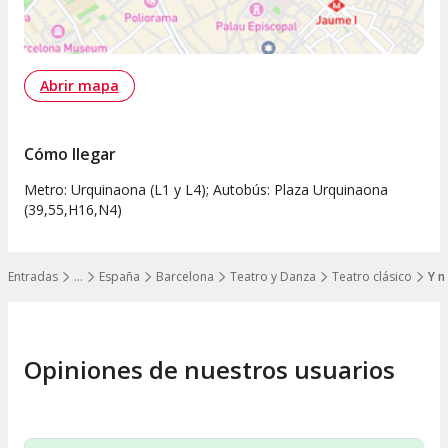
Abrir mapa
Cómo llegar
Metro: Urquinaona (L1 y L4); Autobús: Plaza Urquinaona
(39,55,H16,N4)
Entradas
…
España
Barcelona
Teatro y Danza
Teatro clásico
Y n
Mostrar todos los niveles
Opiniones de nuestros usuarios