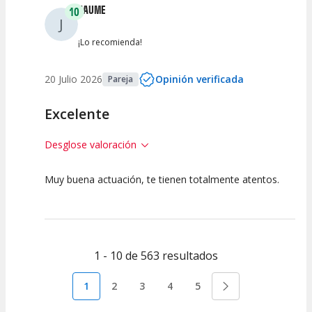
JAUME
10
J
¡Lo recomienda!
20 Julio 2026
Opinión verificada
Pareja
Excelente
Desglose valoración
Muy buena actuación, te tienen totalmente atentos.
10
10
10
Calidad del
Puesta en
Interpretación
Espectáculo
Escena
artística
1 - 10 de 563 resultados
1
2
3
4
5