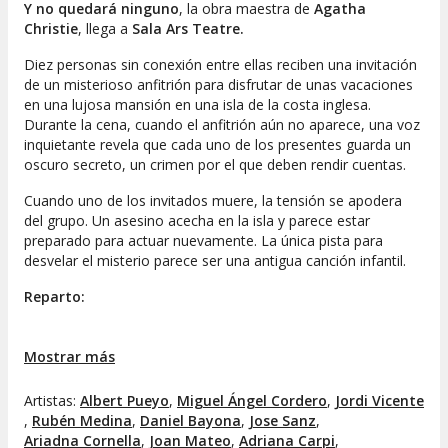
Y no quedará ninguno
,
la obra maestra de
Agatha
Christie
, llega a
Sala Ars Teatre.
Diez personas sin conexión entre ellas reciben una invitación
de un misterioso anfitrión para disfrutar de unas vacaciones
en una lujosa mansión en una isla de la costa inglesa.
Durante la cena, cuando el anfitrión aún no aparece, una voz
inquietante revela que cada uno de los presentes guarda un
oscuro secreto, un crimen por el que deben rendir cuentas.
Cuando uno de los invitados muere, la tensión se apodera
del grupo. Un asesino acecha en la isla y parece estar
preparado para actuar nuevamente. La única pista para
desvelar el misterio parece ser una antigua canción infantil.
Reparto:
Rogers:
Adrià Monroig / Daniel Bayona / Joan
Mostrar más
Mateo
Sra Rogers:
Ariadna Cornella / Anna Torras /
Artistas:
Albert Pueyo
Anna Puigdueta
,
Miguel Ángel Cordero
,
Jordi Vicente
,
Rubén Medina
,
Daniel Bayona
,
Jose Sanz
,
Fred Narracott / Anthony Marston:
Àngel Cordero /
Ariadna Cornella
,
Joan Mateo
,
Adriana Carpi
,
Ernest Fornas