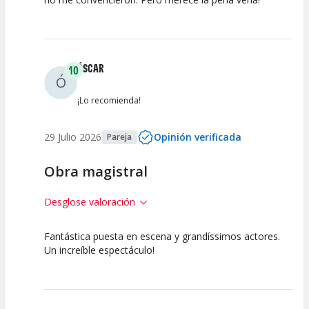
ÓSCAR
10
Ó
¡Lo recomienda!
29 Julio 2026
Opinión verificada
Pareja
Obra magistral
Desglose valoración
Fantástica puesta en escena y grandíssimos actores.
10
10
10
Un increíble espectáculo!
Calidad del
Puesta en
Interpretación
Espectáculo
Escena
artística