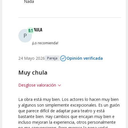
Nada
PAULA
9.1
P
¡Lo recomienda!
24 Mayo 2026
Opinión verificada
Pareja
Muy chula
Desglose valoración
La obra está muy bien. Los actores lo hacen muy bien
10
10
7.5
y algunos son simplemente excepcionales. Es un guión
que parece difícil de adaptar para teatro y está
Calidad del
Puesta en
Interpretación
bastante bien. Hay cambios que encajan muy bien e
Espectáculo
Escena
artística
incluso mejoran la experiencia, otros personalmente
no me convencieron. Pero merece la pena verla!