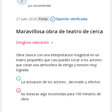
¡Lo recomienda!
27 Julio 2026
Opinión verificada
Pareja
Maravillosa obra de teatro de cerca
Desglose valoración
Obra clasica con una interpretacion magistral en un
10
10
10
teatro pequeñito que casi puedes tocar a los actores
que crean una atmosfera de intriga y tension muy
Calidad del
Puesta en
Interpretación
lograda.
Espectáculo
Escena
artística
La actuacion de los actores , decorado y efectos
las butacas algo incomodas para 100 minutos de
obra