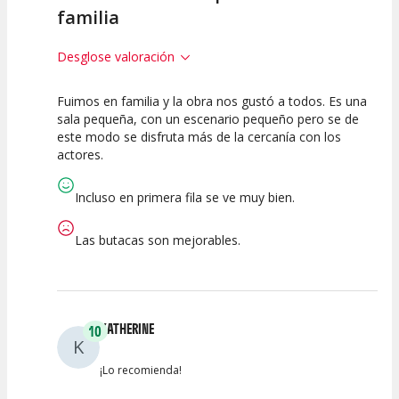
familia
Desglose valoración
Fuimos en familia y la obra nos gustó a todos. Es una
7.5
7.5
7.5
sala pequeña, con un escenario pequeño pero se de
este modo se disfruta más de la cercanía con los
Calidad del
Puesta en
Interpretación
actores.
Espectáculo
Escena
artística
Incluso en primera fila se ve muy bien.
Las butacas son mejorables.
KATHERINE
10
K
¡Lo recomienda!