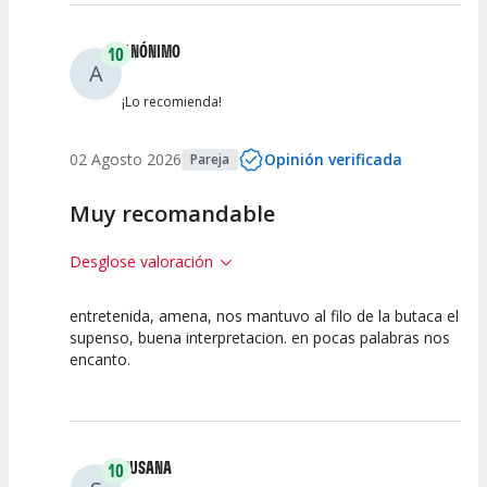
ANÓNIMO
10
A
¡Lo recomienda!
02 Agosto 2026
Opinión verificada
Pareja
Muy recomandable
Desglose valoración
entretenida, amena, nos mantuvo al filo de la butaca el
10
10
10
supenso, buena interpretacion. en pocas palabras nos
encanto.
Calidad del
Puesta en
Interpretación
Espectáculo
Escena
artística
SUSANA
10