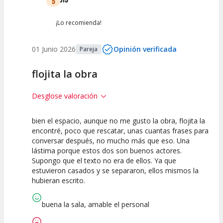
5
Entre 0 y 2
(
0
)
¡Lo recomienda!
01 Junio 2026
Opinión verificada
Pareja
flojita la obra
Desglose valoración
bien el espacio, aunque no me gusto la obra, flojita la
5
5
5
encontré, poco que rescatar, unas cuantas frases para
conversar después, no mucho más que eso. Una
Calidad del
Puesta en
Interpretación
lástima porque estos dos son buenos actores.
Espectáculo
Escena
artística
Supongo que el texto no era de ellos. Ya que
estuvieron casados y se separaron, ellos mismos la
hubieran escrito.
buena la sala, amable el personal