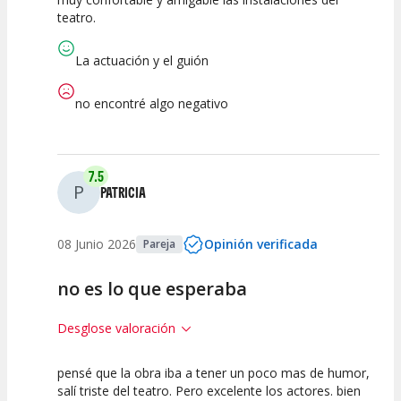
Calidad del
Puesta en
Interpretación
teatro.
Espectáculo
Escena
artística
La actuación y el guión
no encontré algo negativo
7.5
P
PATRICIA
08 Junio 2026
Opinión verificada
Pareja
no es lo que esperaba
Desglose valoración
pensé que la obra iba a tener un poco mas de humor,
7.5
7.5
7.5
salí triste del teatro. Pero excelente los actores. bien