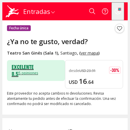
Entradas
Fecha única
¿Ya no te gusto, verdad?
Teatro San Ginés (Sala 1)
,
Santiago
, (
ver mapa
)
EXCELENTE
-
30
%
desde
USD
23
.
91
8.5
5
opiniones
16
USD
.
64
Este proveedor no acepta cambios ni devoluciones. Revisa
atentamente tu pedido antes de efectuar la confirmación. Una vez
confirmado no podrá ser modificado ni cancelado.