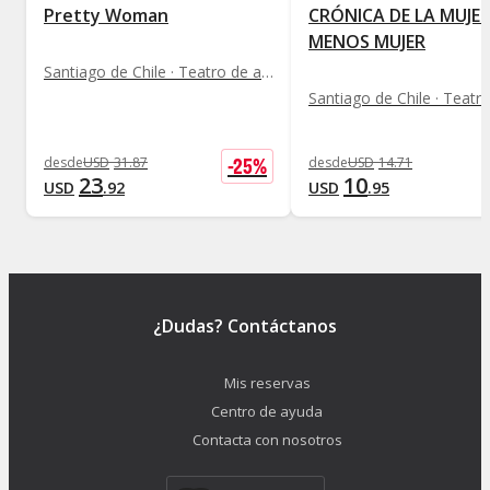
Pretty Woman
CRÓNICA DE LA MUJE
MENOS MUJER
Santiago de Chile · Teatro de autor
-
25
%
desde
USD
31
.
87
desde
USD
14
.
71
23
10
USD
.
92
USD
.
95
¿Dudas? Contáctanos
Mis reservas
Centro de ayuda
Contacta con nosotros