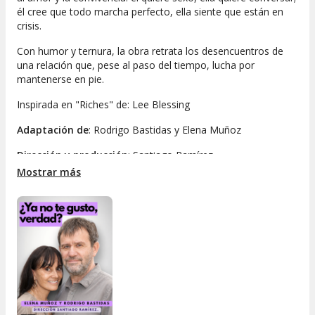
él cree que todo marcha perfecto, ella siente que están en
crisis.
Con humor y ternura, la obra retrata los desencuentros de
una relación que, pese al paso del tiempo, lucha por
mantenerse en pie.
Inspirada en "Riches" de: Lee Blessing
Adaptación de
: Rodrigo Bastidas y Elena Muñoz
Dirección y producción
: Santiago Ramírez
Mostrar más
Compañía
: Teatro Aparte
Elenco
: Rodrigo Bastidas y Elena Muñoz
Jefe técnico
: Santiago Ramírez
Duración
: 70 minutos
Edad recomendada
: + 14 años