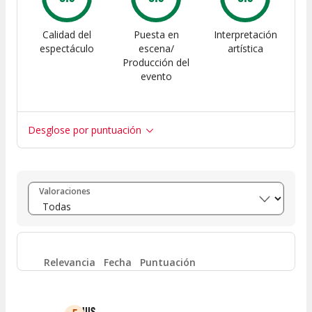
Calidad del
Puesta en
Interpretación
espectáculo
escena/
artística
Producción del
evento
Desglose por puntuación
Entre 8 y 10
(
3
)
Valoraciones
Entre 6 y 8
(
1
)
Entre 4 y 6
(
1
)
Relevancia
Fecha
Puntuación
Entre 2 y 4
(
0
)
LUIS