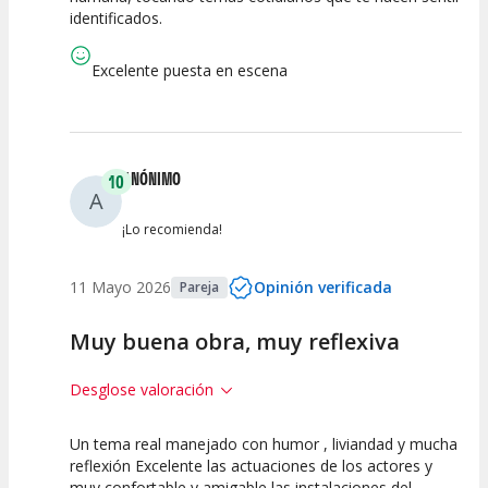
identificados.
Calidad del
Puesta en
Interpretación
Espectáculo
Escena
artística
Excelente puesta en escena
ANÓNIMO
10
A
¡Lo recomienda!
11 Mayo 2026
Opinión verificada
Pareja
Muy buena obra, muy reflexiva
Desglose valoración
Un tema real manejado con humor , liviandad y mucha
10
10
10
reflexión Excelente las actuaciones de los actores y
muy confortable y amigable las instalaciones del