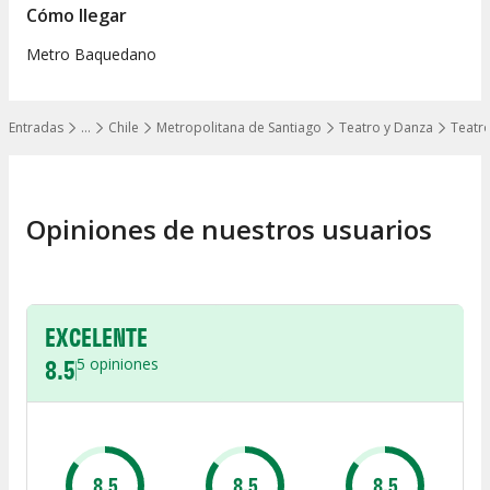
Cómo llegar
Metro Baquedano
Entradas
…
Chile
Metropolitana de Santiago
Teatro y Danza
Teatro
Mostrar todos los niveles
Opiniones de nuestros usuarios
EXCELENTE
8.5
5
opiniones
8.5
8.5
8.5