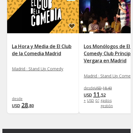
La Hora y Media de El Club
Los Monólogos de El 
de la Comedia Madrid
Comedy Club Príncip
Vergara en Madrid
Madrid · Stand Up Comedy
Madrid · Stand Up Comed
desde
USD
18
.
43
11
USD
.
52
desde
+
USD
0
.
58
gastos
28
USD
.
80
gestión