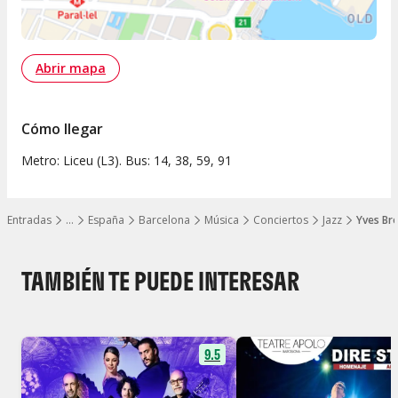
Abrir mapa
Cómo llegar
Metro: Liceu (L3). Bus: 14, 38, 59, 91
Entradas
…
España
Barcelona
Música
Conciertos
Jazz
Yves Br
Mostrar todos los niveles
TAMBIÉN TE PUEDE INTERESAR
9.5