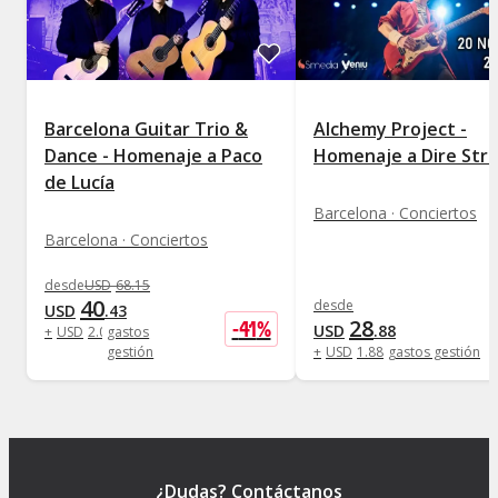
Barcelona Guitar Trio &
Alchemy Project -
Dance - Homenaje a Paco
Homenaje a Dire Stra
de Lucía
Barcelona · Conciertos
Barcelona · Conciertos
desde
USD
68
.
15
40
desde
USD
.
43
28
-
41
%
USD
.
88
+
USD
2
.
08
gastos
gestión
+
USD
1
.
88
gastos gestión
¿Dudas? Contáctanos