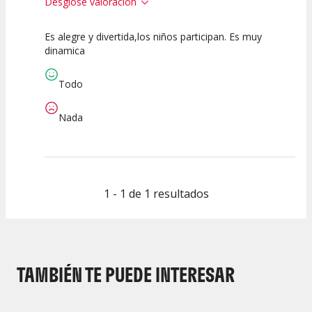
Desglose valoración
Es alegre y divertida,los niños participan. Es muy
7.5
7.5
10
dinamica
Calidad del
Puesta en
Interpretación
Espectáculo
Escena
artística
Todo
Nada
1 - 1 de 1 resultados
TAMBIÉN TE PUEDE INTERESAR