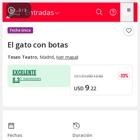
3
/
3
Entradas
Fecha única
El gato con botas
Teseo Teatro
,
Madrid
, (
ver mapa
)
EXCELENTE
-
33
%
desde
USD
13
.
82
8.3
1
opiniones
9
USD
.
22
Fechas
Duración