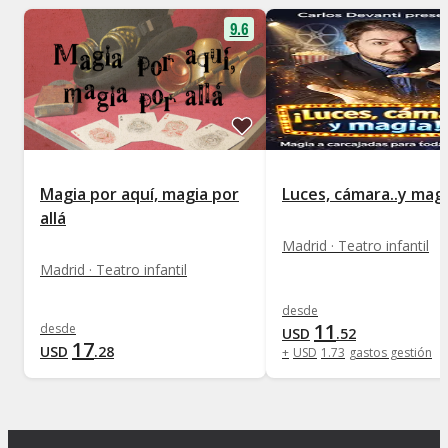
9.6
Magia por aquí, magia por
Luces, cámara..y mag
allá
Madrid · Teatro infantil
Madrid · Teatro infantil
desde
11
desde
USD
.
52
17
USD
.
28
+
USD
1
.
73
gastos gestión