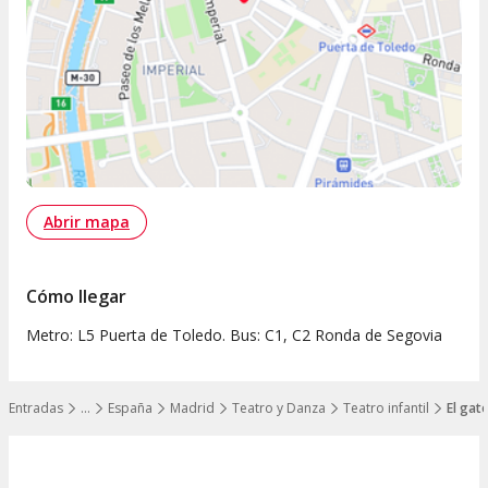
Abrir mapa
Cómo llegar
Metro: L5 Puerta de Toledo. Bus: C1, C2 Ronda de Segovia
Entradas
…
España
Madrid
Teatro y Danza
Teatro infantil
El gat
Mostrar todos los niveles