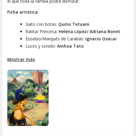
el que toda la familia podrá disfrutar.
Ficha artística:
Gato con botas:
Quino Tetuani
Ratita/ Princesa:
Helena López/ Adriana Bonet
Eusebio/Marqués de Carabás:
Ignacio Osacar
Luces y sonido:
Ainhoa Tato
Dirección:
Manuel Pulido
Mostrar más
Adaptación:
Helena López