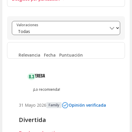
Entre 8 y 10
(
1
)
Valoraciones
Entre 6 y 8
(
0
)
Entre 4 y 6
(
0
)
Relevancia
Fecha
Puntuación
Entre 2 y 4
(
0
)
TERESA
8.3
Entre 0 y 2
(
0
)
¡Lo recomienda!
31 Mayo 2026
Opinión verificada
Family
Divertida