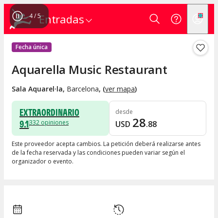
4
/
5
Entradas
Fecha única
Aquarella Music Restaurant
Sala Aquarel·la
,
Barcelona
, (
ver mapa
)
EXTRAORDINARIO
desde
28
9.1
332
opiniones
USD
.
88
Este proveedor acepta cambios. La petición deberá realizarse antes
de la fecha reservada y las condiciones pueden variar según el
organizador o evento.