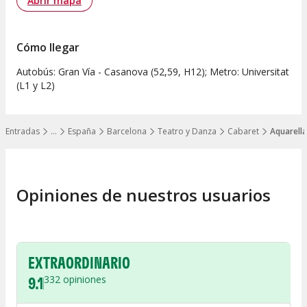
Abrir mapa
Cómo llegar
Autobús: Gran Vía - Casanova (52,59, H12); Metro: Universitat
(L1 y L2)
Entradas
…
España
Barcelona
Teatro y Danza
Cabaret
Aquarella
Mostrar todos los niveles
Opiniones de nuestros usuarios
EXTRAORDINARIO
9.1
332
opiniones