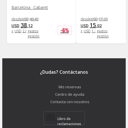
Barcelona · Cabaret
desde
USD
40
.
43
desde
USD
17
.
33
38
15
USD
.
12
USD
.
02
-
6
%
+
USD
2
.
08
gastos
+
USD
1
.
73
gastos
gestión
gestión
¿Dudas? Contáctanos
Mis reservas
Centro de ayuda
Contacta con nosotros
Libro de
reclamaciones