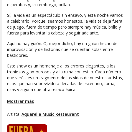
esperabas y, sin embargo, brillan.
Sí, la vida es un espectáculo sin ensayo, y esta noche vamos
a celebrarlo. Porque, seamos honestos, la vida te deja fuera
de juego, fuera de tiempo pero siempre hay música, brillo y
fuerza para levantar la cabeza y seguir adelante.
Aquí no hay guión. O, mejor dicho, hay un guión hecho de
improvisación y de historias que se cuentan solas entre
bastidores.
Este show es un homenaje a los errores elegantes, a los
tropiezos glamourosos y a la ruina con estilo. Cada número
que veréis es un fragmento de las vidas de nuestros artistas,
esos que han sobrevivido a décadas de escenario, fama,
risas y alguna que otra resaca épica.
Aquarella Music
es el lugar idóneo para comer y beber
Mostrar más
acompañado de la mejor animación, formando parte del
espectáculo en una velada gamberra e inolvidable.
Artista:
Aquarella Music Restaurant
Consulta los menús que podrás disfrutar.