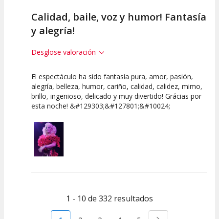
Calidad, baile, voz y humor! Fantasía
y alegría!
Desglose valoración
El espectáculo ha sido fantasía pura, amor, pasión,
10
10
10
alegría, belleza, humor, cariño, calidad, calidez, mimo,
brillo, ingenioso, delicado y muy divertido! Grácias por
Calidad del
Puesta en
Interpretación
esta noche! &#129303;&#127801;&#10024;
Espectáculo
Escena
artística
1 - 10 de 332 resultados