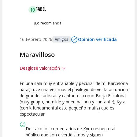
ISABEL
10
¡Lo recomienda!
16 Febrero 2026
Opinión verificada
Amigos
Maravilloso
Desglose valoración
En una sala muy entrañable y peculiar de mi Barcelona
10
10
10
natal; tuve una vez más el privilegio de ver la actuación
de grandes artistas y cantantes como Borja Escalona
Calidad del
Puesta en
Interpretación
(muy guapo, humilde y buen bailarín y cantante); Kyra
Espectáculo
Escena
artística
(con k fundamental este pequeño matiz) que es
espectacular
Destaco los comentarios de Kyra respecto al
público que son divertidísimos y siguen