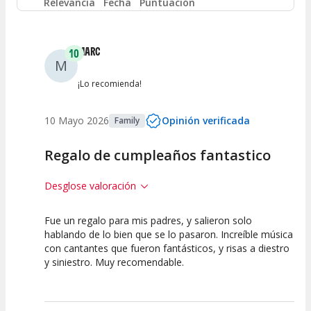
Relevancia
Fecha
Puntuación
Entre 2 y 4
(
6
)
MARC
10
M
Entre 0 y 2
(
3
)
¡Lo recomienda!
10 Mayo 2026
Opinión verificada
Family
Regalo de cumpleaños fantastico
Desglose valoración
Fue un regalo para mis padres, y salieron solo
10
10
10
hablando de lo bien que se lo pasaron. Increíble música
con cantantes que fueron fantásticos, y risas a diestro
Calidad del
Puesta en
Interpretación
y siniestro. Muy recomendable.
Espectáculo
Escena
artística