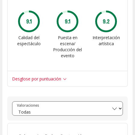
9.1
9.1
9.2
Calidad del
Puesta en
Interpretación
espectáculo
escena/
artística
Producción del
evento
Desglose por puntuación
Entre 8 y 10
(
284
)
Valoraciones
Entre 6 y 8
(
42
)
Entre 4 y 6
(
9
)