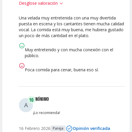
Desglose valoración
Una velada muy entretenida con una muy divertida
10
10
10
puesta en escena y los cantantes tienen mucha calidad
vocal. La comida está muy buena, me hubiera gustado
Calidad del
Puesta en
Interpretación
un poco de más cantidad en el plato.
Espectáculo
Escena
artística
Muy entretenido y con mucha conexión con el
público.
Poca comida para cenar, buena eso sí.
ANÓNIMO
10
A
¡Lo recomienda!
16 Febrero 2026
Opinión verificada
Pareja