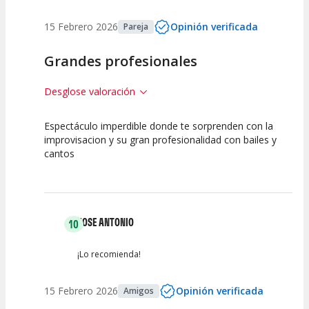
15 Febrero 2026
Opinión verificada
Pareja
Grandes profesionales
Desglose valoración
Espectáculo imperdible donde te sorprenden con la
10
10
10
improvisacion y su gran profesionalidad con bailes y
cantos
Calidad del
Puesta en
Interpretación
Espectáculo
Escena
artística
JOSE ANTONIO
10
¡Lo recomienda!
15 Febrero 2026
Opinión verificada
Amigos