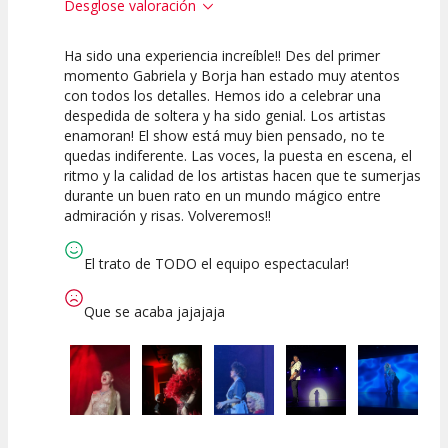
Desglose valoración
Ha sido una experiencia increíble!! Des del primer
10
10
10
momento Gabriela y Borja han estado muy atentos
con todos los detalles. Hemos ido a celebrar una
Calidad del
Puesta en
Interpretación
despedida de soltera y ha sido genial. Los artistas
Espectáculo
Escena
artística
enamoran! El show está muy bien pensado, no te
quedas indiferente. Las voces, la puesta en escena, el
ritmo y la calidad de los artistas hacen que te sumerjas
durante un buen rato en un mundo mágico entre
admiración y risas. Volveremos!!
El trato de TODO el equipo espectacular!
Que se acaba jajajaja