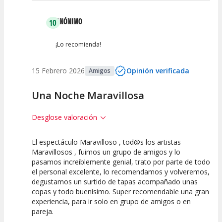
ANÓNIMO
10
¡Lo recomienda!
15 Febrero 2026
Opinión verificada
Amigos
Una Noche Maravillosa
Desglose valoración
El espectáculo Maravilloso , tod@s los artistas
10
10
10
Maravillosos , fuimos un grupo de amigos y lo
pasamos increíblemente genial, trato por parte de todo
Calidad del
Puesta en
Interpretación
el personal excelente, lo recomendamos y volveremos,
Espectáculo
Escena
artística
degustamos un surtido de tapas acompañado unas
copas y todo buenísimo. Super recomendable una gran
experiencia, para ir solo en grupo de amigos o en
pareja.