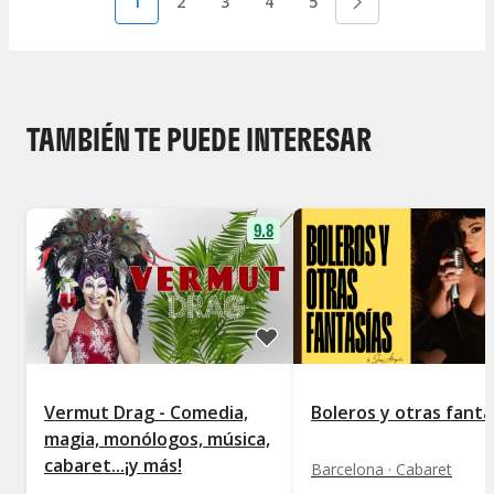
1
2
3
4
5
TAMBIÉN TE PUEDE INTERESAR
9.8
Vermut Drag - Comedia,
Boleros y otras fanta
magia, monólogos, música,
cabaret...¡y más!
Barcelona · Cabaret