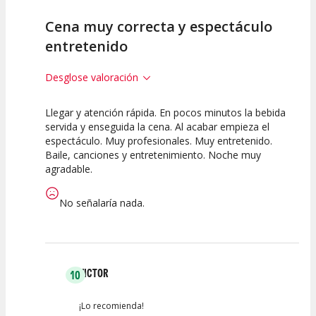
Cena muy correcta y espectáculo
entretenido
Desglose valoración
Llegar y atención rápida. En pocos minutos la bebida
10
10
10
servida y enseguida la cena. Al acabar empieza el
espectáculo. Muy profesionales. Muy entretenido.
Calidad del
Puesta en
Interpretación
Baile, canciones y entretenimiento. Noche muy
Espectáculo
Escena
artística
agradable.
No señalaría nada.
VICTOR
10
¡Lo recomienda!