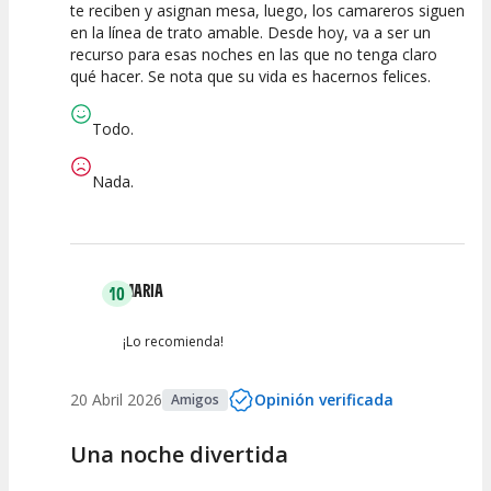
te reciben y asignan mesa, luego, los camareros siguen
Calidad del
Puesta en
Interpretación
en la línea de trato amable. Desde hoy, va a ser un
Espectáculo
Escena
artística
recurso para esas noches en las que no tenga claro
qué hacer. Se nota que su vida es hacernos felices.
Todo.
Nada.
MARIA
10
¡Lo recomienda!
20 Abril 2026
Opinión verificada
Amigos
Una noche divertida