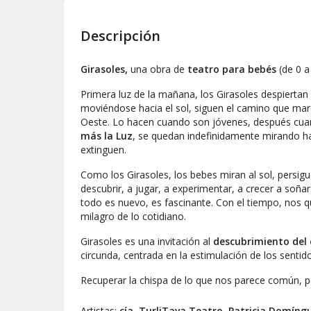
Descripción
Girasoles,
una obra de
teatro para bebés
(de 0 a
Primera luz de la mañana, los
Girasoles
despiertan
moviéndose hacia el sol, siguen el camino que marc
Oeste. Lo hacen cuando son jóvenes, después cu
más la Luz
, se quedan indefinidamente mirando ha
extinguen.
Como los
Girasoles
, los bebes miran al sol, persigu
descubrir, a jugar, a experimentar, a crecer a soña
todo es nuevo, es fascinante. Con el tiempo, nos 
milagro de lo cotidiano.
Girasoles
es una invitación al
descubrimiento del
circunda, centrada en la estimulación de los senti
Recuperar la chispa de lo que nos parece común, pe
Artistas:
cía. TurliTava Teatro
,
Patricia Domíng