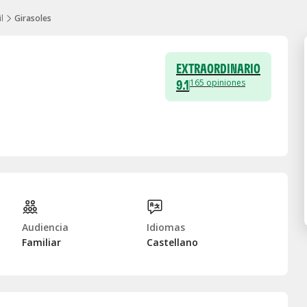
l
Girasoles
EXTRAORDINARIO
9.1
165
opiniones
Audiencia
Idiomas
Familiar
Castellano