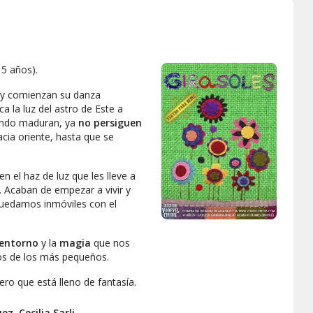
 5 años).
 y comienzan su danza
a la luz del astro de Este a
ando maduran, ya
no persiguen
cia oriente, hasta que se
en el haz de luz que les lleve a
r. Acaban de empezar a vivir y
quedamos inmóviles con el
 entorno
y la
magia
que nos
dos de los más pequeños.
ro que está lleno de fantasía.
uez
,
Cecilia Sarli