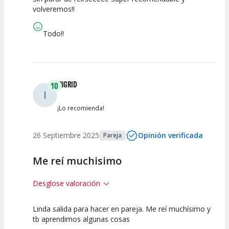
10
10
10
volveremos!!
Calidad del
Puesta en
Interpretación
Espectáculo
Escena
artística
Todo!!
INGRID
10
I
¡Lo recomienda!
26 Septiembre 2025
Opinión verificada
Pareja
Me reí muchisimo
Desglose valoración
Linda salida para hacer en pareja. Me reí muchísimo y
10
10
10
tb aprendimos algunas cosas