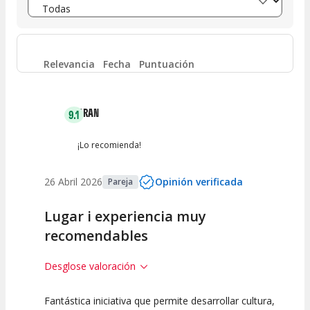
Entre 6 y 8
(
0
)
Entre 4 y 6
(
0
)
Relevancia
Fecha
Puntuación
Entre 2 y 4
(
0
)
ARAN
9.1
Entre 0 y 2
(
0
)
¡Lo recomienda!
26 Abril 2026
Opinión verificada
Pareja
Lugar i experiencia muy
recomendables
Desglose valoración
Fantástica iniciativa que permite desarrollar cultura,
10
10
7.5