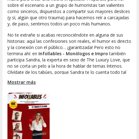
sobre el escenario a un grupo de humoristas tan valientes
como sinceros, dispuestos a compartir sus mayores deslices
(y sí, algún que otro trauma) para hacernos reír a carcajadas
y, de paso, sentirnos todos un poco más humanos.
No te extrañe si acabas reconociéndote en alguna de sus
historias: aquí las confesiones son reales, el humor es directo
y la conexión con el público… ¡garantizada! Pero esto no
termina ahí: en
Infollables - Monólogos e Impro
también
participa Sandra, la experta en sexo de The Luxury Love, que
no se corta un pelo a la hora de hablar de temas íntimos.
Olvídate de los tabúes, porque Sandra te lo cuenta todo tal
cual, con mucho humor y alguna que otra revelación que
Mostrar más
seguro te hará ver tu vida íntima con otros ojos (y con
muchas más risas).
Si buscas un plan diferente, auténtico y lleno de buen rollo,
este espectáculo es para ti. Reserva ya tu entrada y ven a
disfrutar de
Infollables - Monólogos e Impro
, la propuesta
perfecta para reírte de la vida y, de paso, aprender algo
nuevo. ¡No digas que no te lo avisamos!