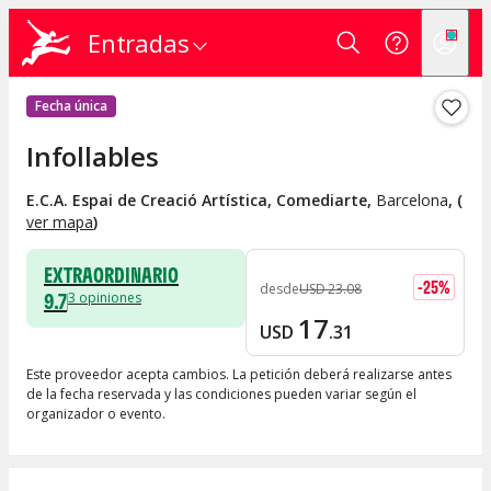
Entradas
Fecha única
Infollables
E.C.A. Espai de Creació Artística, Comediarte
,
Barcelona
, (
ver mapa
)
EXTRAORDINARIO
-
25
%
desde
USD
23
.
08
9.7
3
opiniones
17
USD
.
31
Este proveedor acepta cambios. La petición deberá realizarse antes
de la fecha reservada y las condiciones pueden variar según el
organizador o evento.