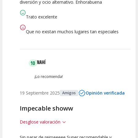
diversión y ocio alternativo. Enhorabuena
Calidad del
Puesta en
Interpretación
Espectáculo
Escena
artística
Trato excelente
Que no existan muchos lugares tan especiales
ANAHÍ
10
¡Lo recomienda!
19 Septiembre 2025
Opinión verificada
Amigos
Impecable showw
Desglose valoración
Sin parar de reirseeeee Super recomendable y