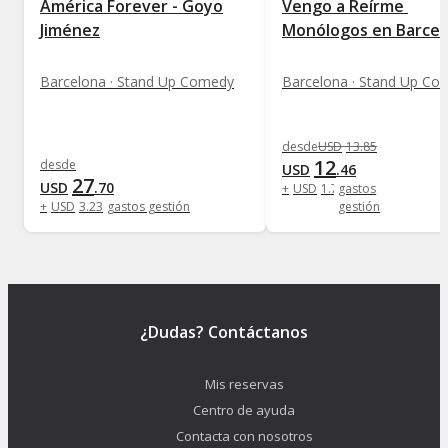
América Forever - Goyo
Vengo a Reírme 
Jiménez
Monólogos en Barcel
Barcelona · Stand Up Comedy
Barcelona · Stand Up Co
desde
USD
13
.
85
12
desde
USD
.
46
27
USD
.
70
+
USD
1
.
73
gastos
+
USD
3
.
23
gastos gestión
gestión
¿Dudas? Contáctanos
Mis reservas
Centro de ayuda
Contacta con nosotros