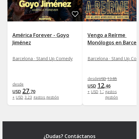
América Forever - Goyo
Vengo a Reírme 
Jiménez
Monólogos en Barcel
Barcelona · Stand Up Comedy
Barcelona · Stand Up Co
desde
USD
13
.
85
12
desde
USD
.
46
27
USD
.
70
+
USD
1
.
73
gastos
+
USD
3
.
23
gastos gestión
gestión
¿Dudas? Contáctanos