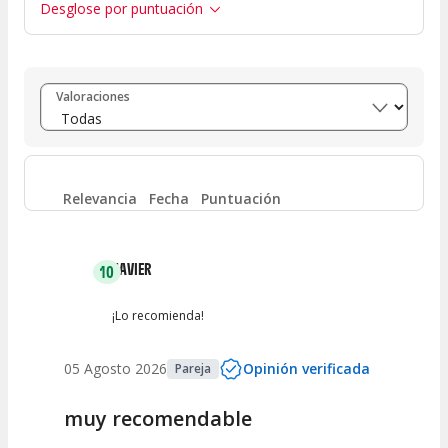
Desglose por puntuación
Entre 8 y 10
(
528
)
Valoraciones
Entre 6 y 8
(
65
)
Entre 4 y 6
(
32
)
Relevancia
Fecha
Puntuación
Entre 2 y 4
(
12
)
JAVIER
10
Entre 0 y 2
(
11
)
¡Lo recomienda!
05 Agosto 2026
Opinión verificada
Pareja
muy recomendable