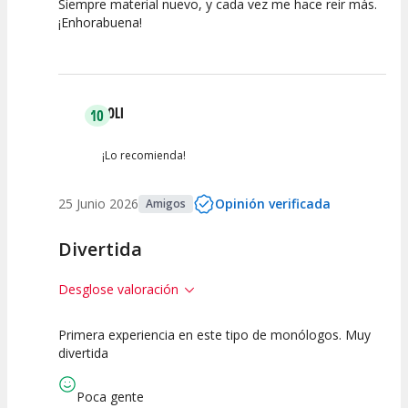
Siempre material nuevo, y cada vez me hace reir más.
¡Enhorabuena!
Calidad del
Puesta en
Interpretación
Espectáculo
Escena
artística
LOLI
10
¡Lo recomienda!
25 Junio 2026
Opinión verificada
Amigos
Divertida
Desglose valoración
Primera experiencia en este tipo de monólogos. Muy
10
10
10
divertida
Calidad del
Puesta en
Interpretación
Espectáculo
Escena
artística
Poca gente