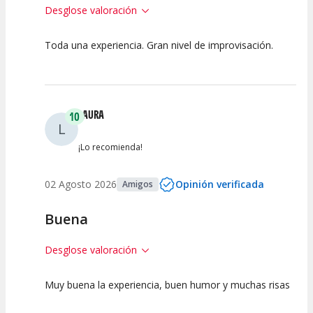
Desglose valoración
Toda una experiencia. Gran nivel de improvisación.
10
10
10
Calidad del
Puesta en
Interpretación
Espectáculo
Escena
artística
LAURA
10
L
¡Lo recomienda!
02 Agosto 2026
Opinión verificada
Amigos
Buena
Desglose valoración
Muy buena la experiencia, buen humor y muchas risas
10
10
10