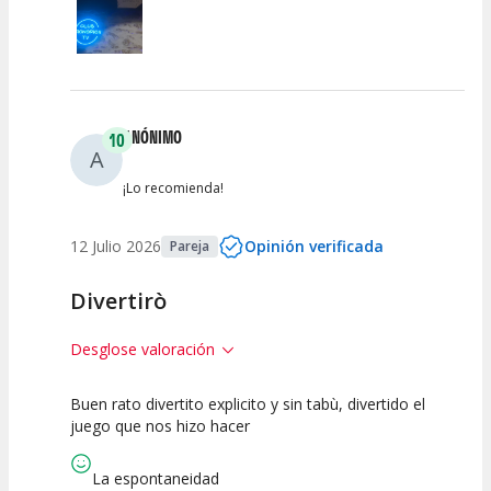
ANÓNIMO
10
A
¡Lo recomienda!
12 Julio 2026
Opinión verificada
Pareja
Divertirò
Desglose valoración
Buen rato divertito explicito y sin tabù, divertido el
10
10
10
juego que nos hizo hacer
Calidad del
Puesta en
Interpretación
Espectáculo
Escena
artística
La espontaneidad