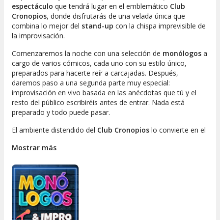
espectáculo
que tendrá lugar en el emblemático
Club
Cronopios
, donde disfrutarás de una velada única que
combina lo mejor del
stand-up
con la chispa imprevisible de
la improvisación.
Comenzaremos la noche con una selección de
monólogos
a
cargo de varios cómicos, cada uno con su estilo único,
preparados para hacerte reír a carcajadas. Después,
daremos paso a una segunda parte muy especial:
improvisación en vivo basada en las anécdotas que tú y el
resto del público escribiréis antes de entrar. Nada está
preparado y todo puede pasar.
El ambiente distendido del
Club Cronopios
lo convierte en el
lugar perfecto para relajarse, disfrutar del humor y compartir
Mostrar más
una copa con amigos (o hacer nuevos).
La entrada incluye
una bebida a elegir entre cerveza, vino o refresco.
Una experiencia diferente, divertida y participativa en el
corazón de Barcelona.
¿Te lo vas a perder?