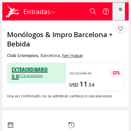
Entradas
Monólogos & Impro Barcelona +
Bebida
Club Cronopios
,
Barcelona
, (
ver mapa
)
EXTRAORDINARIO
-
23
%
desde
USD
15
8.9
574
opiniones
11
USD
.
54
Una vez confirmado, no se admitirán cambios ni cancelaciones