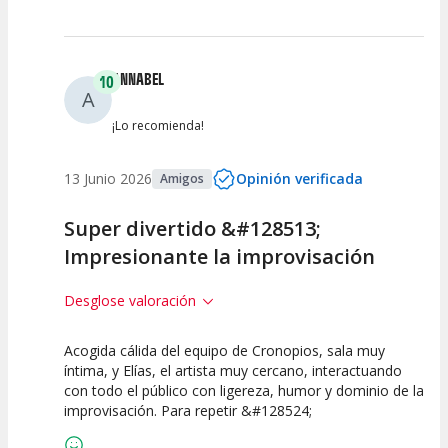
ANNABEL
10
A
¡Lo recomienda!
13 Junio 2026
Opinión verificada
Amigos
Super divertido &#128513;
Impresionante la improvisación
Desglose valoración
Acogida cálida del equipo de Cronopios, sala muy
10
10
10
íntima, y Elías, el artista muy cercano, interactuando
con todo el público con ligereza, humor y dominio de la
Calidad del
Puesta en
Interpretación
improvisación. Para repetir &#128524;
Espectáculo
Escena
artística