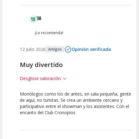
Calidad del
Puesta en
Interpretación
Espectáculo
Escena
artística
EVA
10
¡Lo recomienda!
12 Julio 2026
Opinión verificada
Amigos
Muy divertido
Desglose valoración
Monólogos como los de antes, en sala pequeña, gente
10
10
10
de aquí, no turistas. Se crea un ambiente cercano y
participativo entre el showman y los asistentes. Con el
Calidad del
Puesta en
Interpretación
encanto del Club Cronopios
Espectáculo
Escena
artística