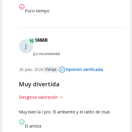
Poco tiempo
JUANAM
10
J
¡Lo recomienda!
26 Julio 2026
Opinión verificada
Pareja
Muy divertida
Desglose valoración
Muy bien la I pro. El ambiente y el ratito de risas
10
10
10
Calidad del
Puesta en
Interpretación
El arrista
Espectáculo
Escena
artística