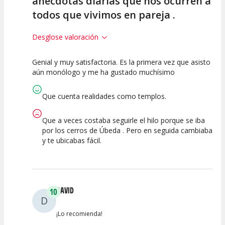
anécdotas diarias que nos ocurren a
todos que vivimos en pareja .
Desglose valoración
Genial y muy satisfactoria. Es la primera vez que asisto
10
10
10
aún monólogo y me ha gustado muchísimo
Calidad del
Puesta en
Interpretación
Espectáculo
Escena
artística
Que cuenta realidades como templos.
Que a veces costaba seguirle el hilo porque se iba
por los cerros de Úbeda . Pero en seguida cambiaba
y te ubicabas fácil.
DAVID
10
D
¡Lo recomienda!