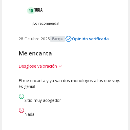
NURIA
10
¡Lo recomienda!
28 Octubre 2025
Opinión verificada
Pareja
Me encanta
Desglose valoración
El me encanta y ya van dos monologos a los que voy.
10
10
10
Es genial
Calidad del
Puesta en
Interpretación
Espectáculo
Escena
artística
Sitio muy acogedor
Nada