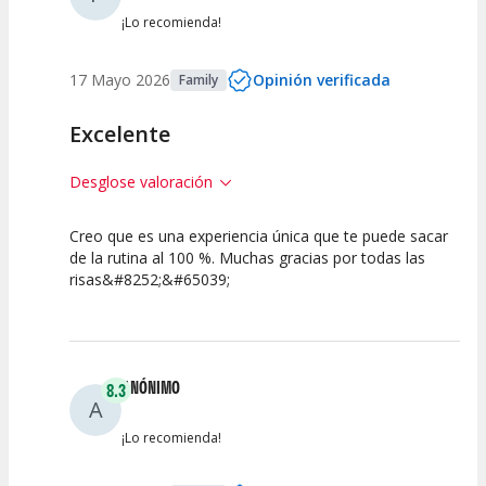
¡Lo recomienda!
17 Mayo 2026
Opinión verificada
Family
Excelente
Desglose valoración
Creo que es una experiencia única que te puede sacar
10
10
10
de la rutina al 100 %. Muchas gracias por todas las
risas&#8252;&#65039;
Calidad del
Puesta en
Interpretación
Espectáculo
Escena
artística
ANÓNIMO
8.3
A
¡Lo recomienda!