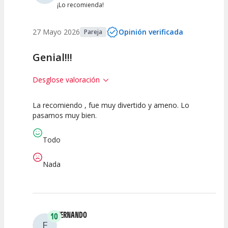
¡Lo recomienda!
27 Mayo 2026
Opinión verificada
Pareja
Genial!!!
Desglose valoración
La recomiendo , fue muy divertido y ameno. Lo
10
10
10
pasamos muy bien.
Calidad del
Puesta en
Interpretación
Espectáculo
Escena
artística
Todo
Nada
FERNANDO
10
F