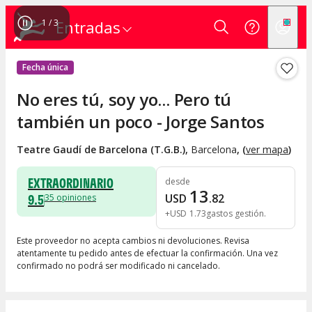
1
/
3
Entradas
Fecha única
No eres tú, soy yo... Pero tú
también un poco - Jorge Santos
Teatre Gaudí de Barcelona (T.G.B.)
,
Barcelona
, (
ver mapa
)
EXTRAORDINARIO
desde
13
9.5
USD
.
82
35
opiniones
+
USD
1
.
73
gastos gestión
Este proveedor no acepta cambios ni devoluciones. Revisa
atentamente tu pedido antes de efectuar la confirmación. Una vez
confirmado no podrá ser modificado ni cancelado.