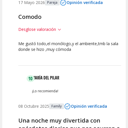
17 Mayo 2026
Opinión verificada
Pareja
Comodo
Desglose valoración
Me gustó todo,el monólogo,y el ambiente,tmb la sala
7.5
7.5
10
donde se hizo ,muy cómoda
Calidad del
Puesta en
Interpretación
Espectáculo
Escena
artística
MARÍA DEL PILAR
10
¡Lo recomienda!
08 Octubre 2025
Opinión verificada
Family
Una noche muy divertida con