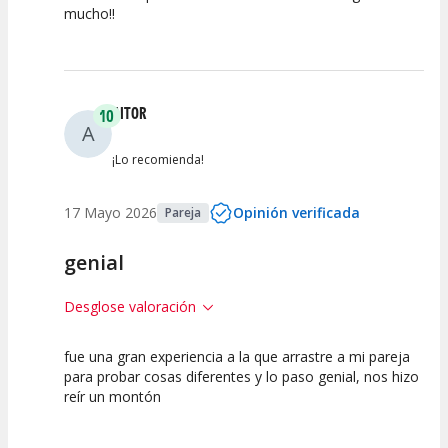
mucho!!
Calidad del
Puesta en
Interpretación
Espectáculo
Escena
artística
AITOR
10
A
¡Lo recomienda!
17 Mayo 2026
Opinión verificada
Pareja
genial
Desglose valoración
fue una gran experiencia a la que arrastre a mi pareja
10
10
10
para probar cosas diferentes y lo paso genial, nos hizo
reír un montón
Calidad del
Puesta en
Interpretación
Espectáculo
Escena
artística