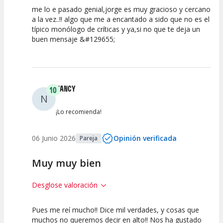
me lo e pasado genial,jorge es muy gracioso y cercano
10
10
10
a la vez..!! algo que me a encantado a sido que no es el
típico monólogo de críticas y ya,si no que te deja un
Calidad del
Puesta en
Interpretación
buen mensaje &#129655;
Espectáculo
Escena
artística
NANCY
10
N
¡Lo recomienda!
06 Junio 2026
Opinión verificada
Pareja
Muy muy bien
Desglose valoración
Pues me reí mucho!! Dice mil verdades, y cosas que
10
10
10
muchos no queremos decir en alto!! Nos ha gustado