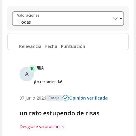
Entre 8 y 10
(
32
)
Valoraciones
Entre 6 y 8
(
1
)
Entre 4 y 6
(
2
)
Relevancia
Fecha
Puntuación
Entre 2 y 4
(
0
)
ANNA
10
A
Entre 0 y 2
(
0
)
¡Lo recomienda!
07 Junio 2026
Opinión verificada
Pareja
un rato estupendo de risas
Desglose valoración