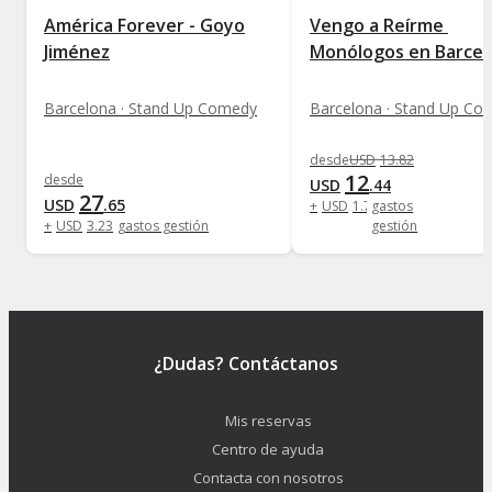
América Forever - Goyo
Vengo a Reírme 
Jiménez
Monólogos en Barcel
Barcelona · Stand Up Comedy
Barcelona · Stand Up Co
desde
USD
13
.
82
12
desde
USD
.
44
27
USD
.
65
+
USD
1
.
73
gastos
+
USD
3
.
23
gastos gestión
gestión
¿Dudas? Contáctanos
Mis reservas
Centro de ayuda
Contacta con nosotros