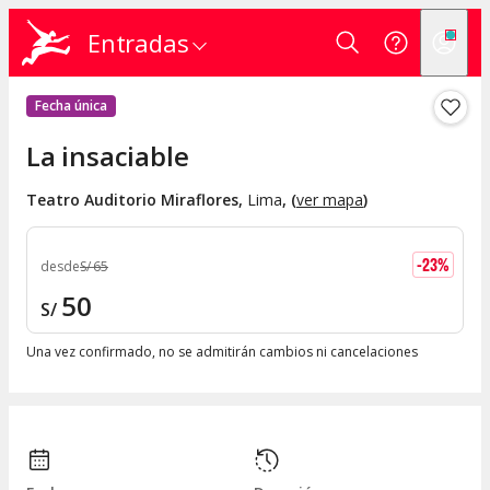
Entradas
Fecha única
La insaciable
Teatro Auditorio Miraflores
,
Lima
, (
ver mapa
)
-
23
%
desde
S/
65
50
S/
Una vez confirmado, no se admitirán cambios ni cancelaciones