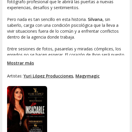
fotógrafo profesional que le abrirá las puertas a nuevas
experiencias, desafíos y sentimientos.
Pero nada es tan sencillo en esta historia.
Silvana,
sin
saberlo, carga con una condición psicológica que la lleva a
vivir situaciones fuera de lo común y a enfrentar conflictos
dentro de la agencia donde trabaja.
Entre sesiones de fotos, pasarelas y miradas cómplices, los
enredos no se hacen esperar. El corazón de Jhon será puesto
a prueba cuando Silvana, en medio de sus propios dilemas,
Mostrar más
cruce límites inesperados y se vea envuelta en un triángulo
de emociones con el portero y el psiquiatra de la agencia.
Artistas:
Yuri López Producciones
,
Magymagic
Intensidad, pasión y sorpresas en cada capítulo
Personajes auténticos y situaciones que te
mantendrán expectante
Un vistazo al fascinante mundo del modelaje limeño
No te pierdas la historia de
Silvana Soler
, donde la intriga y
el romance se entrelazan en un escenario tan vibrante como
la ciudad de Lima. Descubre por qué este relato es uno de
los espectáculos más buscados y vive una experiencia única