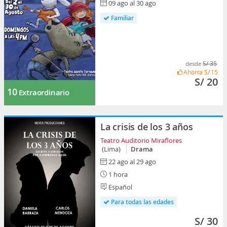
09 ago al 30 ago
Familiar
S/ 35
desde
Ahorra
S/ 15
S/ 20
10
Extraordinario
La crisis de los 3 años
Teatro Auditorio Miraflores
(Lima)
Drama
22 ago al 29 ago
1 hora
Español
Para todas las edades
S/ 30