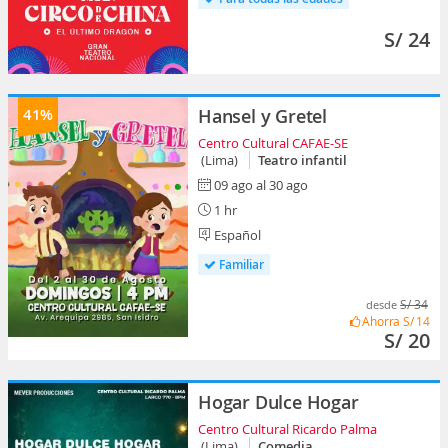
S/ 24
41%
Hansel y Gretel
Centro Cultural CAFAE-SE
(Lima)
Teatro infantil
09 ago al 30 ago
1 hr
Español
Familiar
S/ 34
desde
Ahorra
S/ 14
S/ 20
Hogar Dulce Hogar
Centro Cultural Ricardo Palma
(Lima)
Comedia