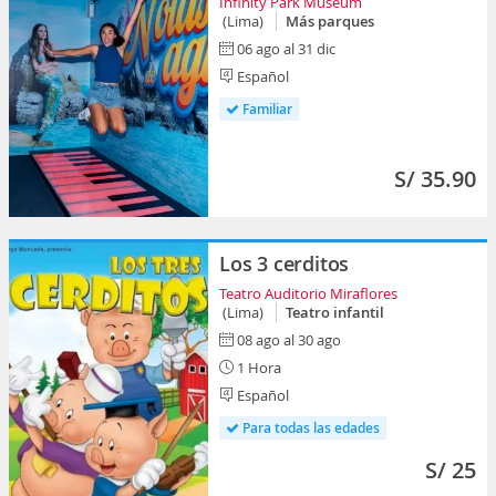
Infinity Park Museum
(Lima)
Más parques
06 ago al 31 dic
Español
Familiar
S/ 35.90
Los 3 cerditos
Teatro Auditorio Miraflores
(Lima)
Teatro infantil
08 ago al 30 ago
1 Hora
Español
Para todas las edades
S/ 25