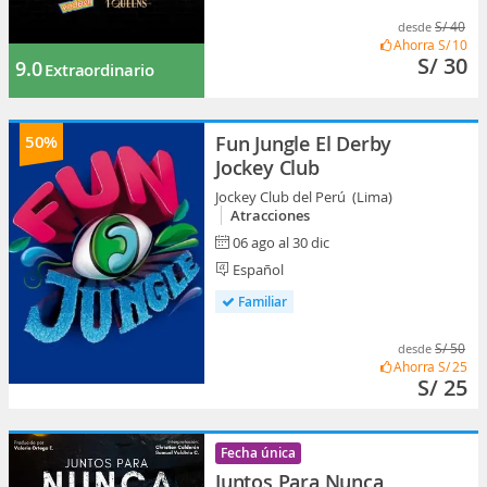
S/ 40
desde
Ahorra
S/ 10
S/ 30
9.0
Extraordinario
50%
Fun Jungle El Derby
Jockey Club
Jockey Club del Perú (Lima)
Atracciones
06 ago al 30 dic
Español
Familiar
S/ 50
desde
Ahorra
S/ 25
S/ 25
Fecha única
Juntos Para Nunca