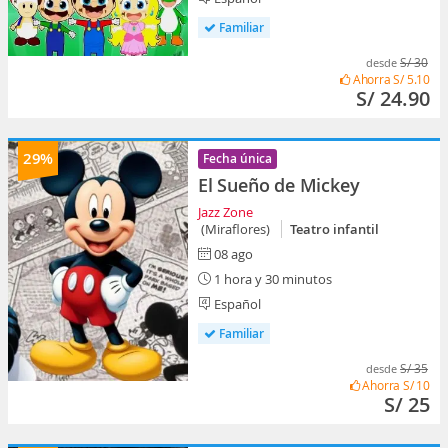
Familiar
S/ 30
desde
Ahorra
S/ 5.10
S/ 24.90
29%
Fecha única
El Sueño de Mickey
Jazz Zone
(Miraflores)
Teatro infantil
08 ago
1 hora y 30 minutos
Español
Familiar
S/ 35
desde
Ahorra
S/ 10
S/ 25