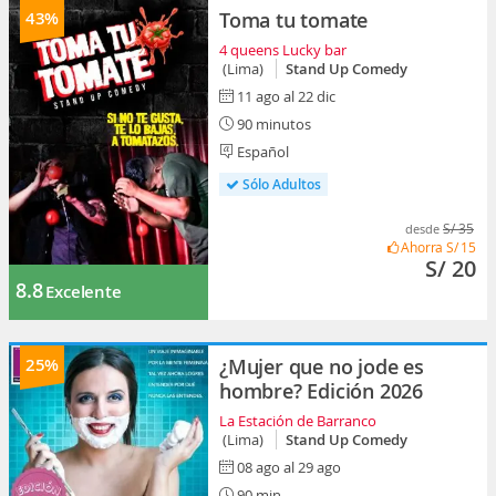
43%
Toma tu tomate
4 queens Lucky bar
(Lima)
Stand Up Comedy
11 ago al 22 dic
90 minutos
Español
Sólo Adultos
S/ 35
desde
Ahorra
S/ 15
S/ 20
8.8
Excelente
25%
¿Mujer que no jode es
hombre? Edición 2026
La Estación de Barranco
(Lima)
Stand Up Comedy
08 ago al 29 ago
90 min.