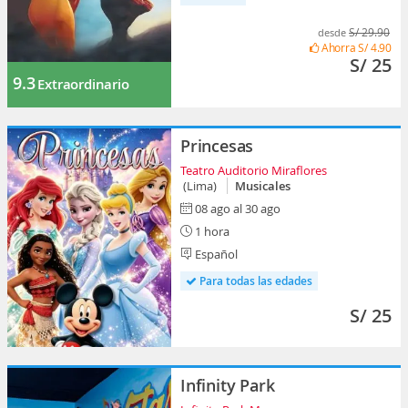
S/ 29.90
desde
Ahorra
S/ 4.90
S/ 25
9.3
Extraordinario
Princesas
Teatro Auditorio Miraflores
(Lima)
Musicales
08 ago al 30 ago
1 hora
Español
Para todas las edades
S/ 25
Infinity Park