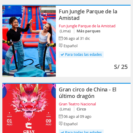
Fun Jungle Parque de la
Amistad
Fun Jungle Parque de la Amistad
(Lima)
Más parques
06 ago al 31 dic
Español
Para todas las edades
S/ 25
Gran circo de China - El
último dragón
Gran Teatro Nacional
(Lima)
Circo
06 ago al 09 ago
Español
Para todas las edades