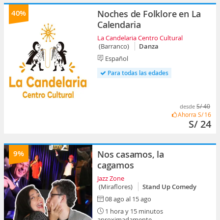
40%
Noches de Folklore en La
Calendaria
La Candelaria Centro Cultural
(Barranco)
Danza
Español
Para todas las edades
S/ 40
desde
Ahorra
S/ 16
S/ 24
9%
Nos casamos, la
cagamos
Jazz Zone
(Miraflores)
Stand Up Comedy
08 ago al 15 ago
1 hora y 15 minutos
aproximadamente