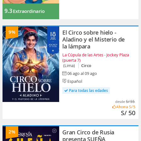
9.3
Extraordinario
9%
El Circo sobre hielo -
Aladino y el Misterio de
la lámpara
La Cúpula de las Artes - Jockey Plaza
(puerta 7)
(Lima)
Circo
06 ago al 09 ago
Español
Para todas las edades
S/ 55
desde
Ahorra
S/ 5
S/ 50
2%
Gran Circo de Rusia
presenta SUEÑA