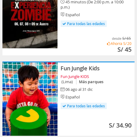
45 minutos (De 2:00 p.m. a 10:00
p.m.)
Español
Para todas las edades
S/ 65
desde
Ahorra
S/ 20
S/ 45
Fun Jungle Kids
Fun Jungle KIDS
(Lima)
Más parques
06 ago al 31 dic
Español
Para todas las edades
S/ 34.90