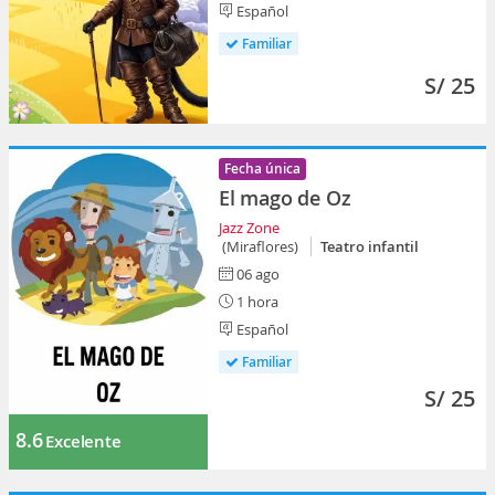
Español
Familiar
S/ 25
Fecha única
El mago de Oz
Jazz Zone
(Miraflores)
Teatro infantil
06 ago
1 hora
Español
Familiar
S/ 25
8.6
Excelente