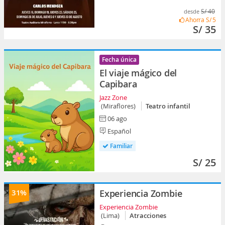
S/ 40
desde
Ahorra
S/ 5
S/ 35
Fecha única
El viaje mágico del
Capibara
Jazz Zone
(Miraflores)
Teatro infantil
06 ago
Español
Familiar
S/ 25
31%
Experiencia Zombie
Experiencia Zombie
(Lima)
Atracciones