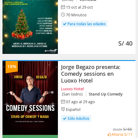
15 oct al 29 oct
70 Minutos
Para todas las edades
S/ 40
18%
Jorge Begazo presenta:
Comedy sessions en
Luoxo Hotel
Luoxo Hotel
(San Isidro)
Stand Up Comedy
07 ago al 29 ago
Español
Sólo Adultos
S/ 60
desde
Ahorra
S/ 11