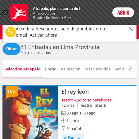
Entradas
Atrápalo, planes cerca de ti
×
ABRIR
Login
Atrapalo.com
Gratis - En Google Play
Lima
CAMBIAR
Accede a descuentos solo disponibles en tu
Cualquier tipo
Selecciona una fecha
email.
Activar ahora
41 Entradas en Lima Provincia
Filtrar
0
filtros aplicados
Selección Atrápalo
Precio
Valoración
Más vendidos
Novedad
F
16%
El rey león
Teatro Auditorio Miraflores
(Lima)
Teatro infantil
08 ago al 30 ago
1 Hora
Español
Familiar