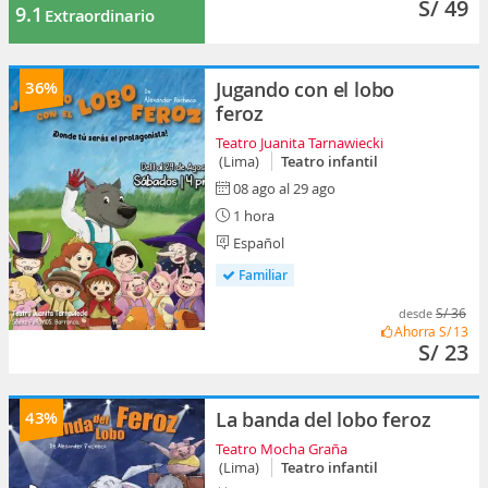
S/ 49
9.1
Extraordinario
36%
Jugando con el lobo
feroz
Teatro Juanita Tarnawiecki
(Lima)
Teatro infantil
08 ago al 29 ago
1 hora
Español
Familiar
S/ 36
desde
Ahorra
S/ 13
S/ 23
43%
La banda del lobo feroz
Teatro Mocha Graña
(Lima)
Teatro infantil