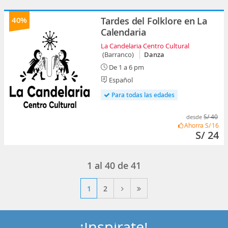
40%
Tardes del Folklore en La
Calendaria
La Candelaria Centro Cultural
(Barranco)
Danza
De 1 a 6 pm
Español
Para todas las edades
S/ 40
desde
Ahorra
S/ 16
S/ 24
1
al
40
de
41
1
2
¡Inspírate!