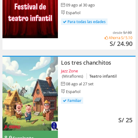
09 ago al 30 ago
Español
Para todas las edades
S/ 30
desde
Ahorra
S/ 5.10
S/ 24.90
Los tres chanchitos
Jazz Zone
(Miraflores)
Teatro infantil
08 ago al 27 set
Español
Familiar
S/ 25
8.9