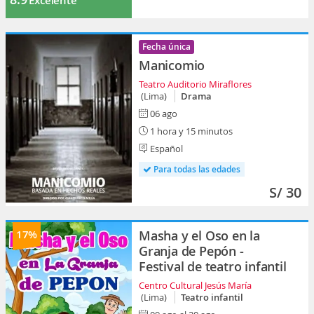
Excelente
Fecha única
Manicomio
Teatro Auditorio Miraflores
(Lima)
Drama
06 ago
1 hora y 15 minutos
Español
Para todas las edades
S/ 30
17%
Masha y el Oso en la
Granja de Pepón -
Festival de teatro infantil
Centro Cultural Jesús María
(Lima)
Teatro infantil