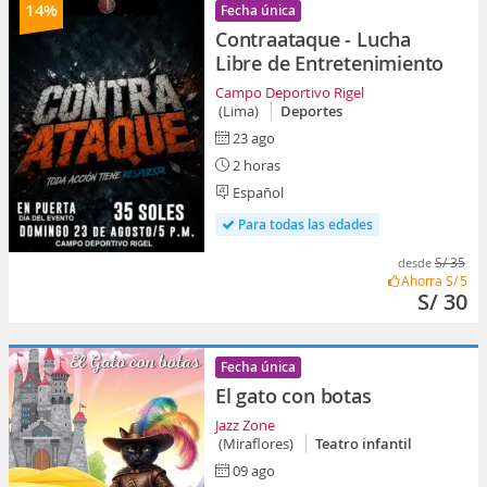
14%
Fecha única
Contraataque - Lucha
Libre de Entretenimiento
Campo Deportivo Rigel
(Lima)
Deportes
23 ago
2 horas
Español
Para todas las edades
S/ 35
desde
Ahorra
S/ 5
S/ 30
Fecha única
El gato con botas
Jazz Zone
(Miraflores)
Teatro infantil
09 ago