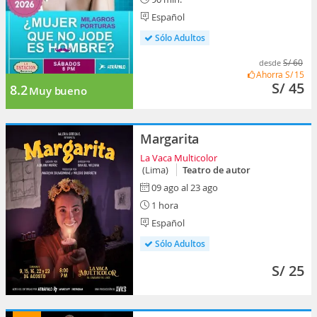
Español
Sólo Adultos
S/ 60
desde
Ahorra
S/ 15
S/ 45
8.2
Muy bueno
Margarita
La Vaca Multicolor
(Lima)
Teatro de autor
09 ago al 23 ago
1 hora
Español
Sólo Adultos
S/ 25