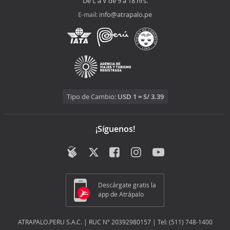
De L a V de 9 a 18 hrs.
info@atrapalo.pe
E-mail:
Tipo de Cambio:
USD 1 = S/ 3.39
¡Síguenos!
Descárgate gratis la
app de Atrápalo
ATRAPALO.PERU S.A.C. | RUC N° 20392980157 | Tel: (511) 748-1400