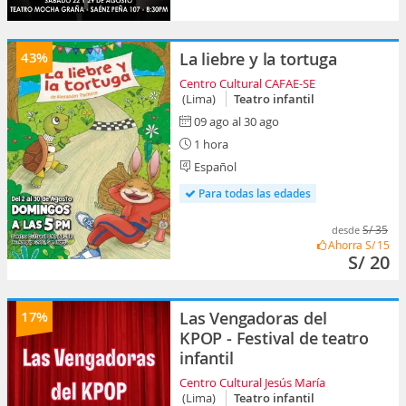
43%
La liebre y la tortuga
Centro Cultural CAFAE-SE
(Lima)
Teatro infantil
09 ago al 30 ago
1 hora
Español
Para todas las edades
S/ 35
desde
Ahorra
S/ 15
S/ 20
17%
Las Vengadoras del
KPOP - Festival de teatro
infantil
Centro Cultural Jesús María
(Lima)
Teatro infantil