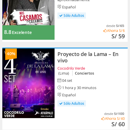
Español
Sólo Adultos
S/ 65
desde
Ahorra
S/ 6
8.8
Excelente
S/ 59
40%
Proyecto de la Lama – En
vivo
Cocodrilo Verde
(Lima)
Conciertos
04 set
1 hora y 30 minutos
Español
Sólo Adultos
S/ 100
desde
Ahorra
S/ 40
S/ 60