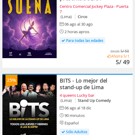
Centro Comercial Jockey Plaza - Puerta
7
(Lima)
Circo
06 ago al 30 ago
2 horas aprox.
Para todas las edades
S/ 50
desde
Ahorra
S/ 1
S/ 49
25%
BITS - Lo mejor del
stand-up de Lima
4 queens Lucky bar
(Lima)
Stand Up Comedy
06 ago al 18 dic
90 minutos
Español
Sólo Adultos