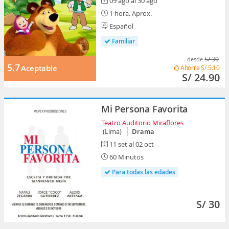
09 ago al 30 ago
1 hora. Aprox.
Español
Familiar
S/ 30
desde
5.7
Aceptable
Ahorra
S/ 5.10
S/ 24.90
Mi Persona Favorita
Teatro Auditorio Miraflores
(Lima)
Drama
11 set al 02 oct
60 Minutos
Para todas las edades
S/ 30