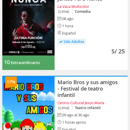
La Vaca Multicolor
(Lima)
Comedia
08 ago
1 hora
Español
Sólo Adultos
S/ 25
10
Extraordinario
17%
Mario Bros y sus amigos
- Festival de teatro
infantil
Centro Cultural Jesús María
(Lima)
Teatro infantil
09 ago al 30 ago
1 horas aprox.
Español