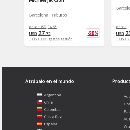
Barcelo
Barcelona · Tributos
desde
USD
34
.
65
desde
27
2
-
20
%
USD
.
72
USD
+
USD
1
.
80
gastos gestión
+
USD
2
Atrápalo en el mundo
Produc
Argentina
Vue
Chile
Hot
Colombia
Pa
Costa Rica
Vue
España
Cru