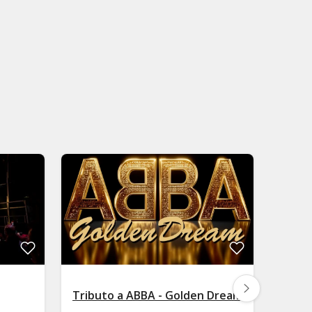
Tributo a ABBA - Golden Dream
Tribu
con I