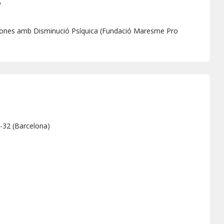
o
sones amb Disminució Psíquica (Fundació Maresme Pro
0-32
(
Barcelona
)