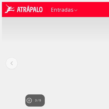
Entradas
4
/
9