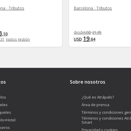
na · Tributos
Barcelona · Tributos
3
desde
USD
21
.
95
.
10
19
USD
.
64
.
31
gastos gestión
tos
Sobre nosotros
los
¿Qué es Atrápalo?
eles
Área de prensa
quetes
Términos y condiciones gen
Términos y condiciones Atr
lo+Hotel
Smart
ceros
Privacidad y cookies