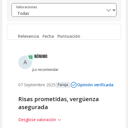
Entre 8 y 10
(
64
)
Valoraciones
Entre 6 y 8
(
1
)
Entre 4 y 6
(
0
)
Relevancia
Fecha
Puntuación
Entre 2 y 4
(
0
)
ANÓNIMO
10
A
Entre 0 y 2
(
0
)
¡Lo recomienda!
07 Septiembre 2025
Opinión verificada
Pareja
Risas prometidas, vergüenza
asegurada
Desglose valoración