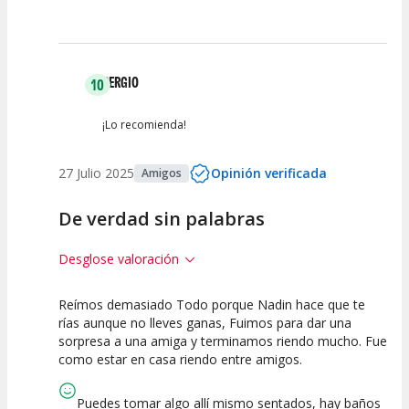
Espectáculo
Escena
artística
SERGIO
10
¡Lo recomienda!
27 Julio 2025
Opinión verificada
Amigos
De verdad sin palabras
Desglose valoración
Reímos demasiado Todo porque Nadin hace que te
10
10
10
rías aunque no lleves ganas, Fuimos para dar una
sorpresa a una amiga y terminamos riendo mucho. Fue
Calidad del
Puesta en
Interpretación
como estar en casa riendo entre amigos.
Espectáculo
Escena
artística
Puedes tomar algo allí mismo sentados, hay baños