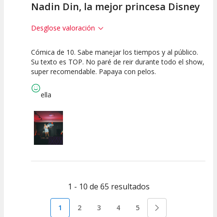
Nadin Din, la mejor princesa Disney
Desglose valoración
Cómica de 10. Sabe manejar los tiempos y al público.
10
10
10
Su texto es TOP. No paré de reir durante todo el show,
super recomendable. Papaya con pelos.
Calidad del
Puesta en
Interpretación
Espectáculo
Escena
artística
ella
1 - 10 de 65 resultados
1
2
3
4
5