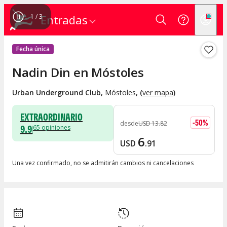
1
/
3
Entradas
Fecha única
Nadin Din en Móstoles
Urban Underground Club
,
Móstoles
, (
ver mapa
)
EXTRAORDINARIO
-
50
%
desde
USD
13
.
82
9.9
65
opiniones
6
USD
.
91
Una vez confirmado, no se admitirán cambios ni cancelaciones