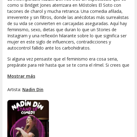
como si Bridget Jones aterrizara en Móstoles El Soto con
tacones de charol y mucha retranca. Una comedia afilada,
irreverente y sin filtros, donde las anécdotas más surrealistas
de su vida se convierten en carcajadas aseguradas. Aquí hay
feminismo, sexo, dietas que duran lo que un Stories de
Instagram y una reflexión hilarante sobre lo que significa ser
mujer en este siglo de influencers, contradicciones y
autocontrol fallido ante los carbohidratos.
Si alguna vez pensaste que el feminismo era cosa seria,
prepárate para reír hasta que se te corra el rímel. Si crees que
la vida tiene que ser perfecta y ordenada, Nadin viene a
Mostrar más
desmontarte el cuento. Y si te gusta Gwyneth Paltrow...
mejor ni vengas.
Artista:
Nadin Din
Compra tu entrada antes de que se agoten. Porque si hay
algo peor que ser mujer en la sociedad actual, es ser mujer
sin entrada para este show.