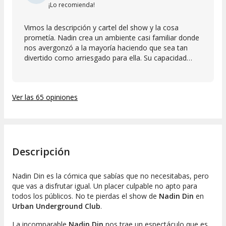
¡Lo recomienda!
Vimos la descripción y cartel del show y la cosa
prometía. Nadin crea un ambiente casi familiar donde
nos avergonzó a la mayoría haciendo que sea tan
divertido como arriesgado para ella. Su capacidad
para hilar historias entre el público era mágica y el
broche final lo deja suficientemente alto para
considerarlo un must-go de Madrid o cualquier lugar
Ver las 65 opiniones
donde ella actúe.
Descripción
Nadin Din es la cómica que sabías que no necesitabas, pero
que vas a disfrutar igual. Un placer culpable no apto para
todos los públicos. No te pierdas el show de
Nadin Din
en
Urban Underground Club
.
La incomparable
Nadin Din
nos trae un espectáculo que es