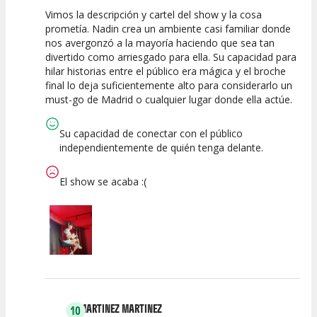
Vimos la descripción y cartel del show y la cosa
10
10
10
prometía. Nadin crea un ambiente casi familiar donde
nos avergonzó a la mayoría haciendo que sea tan
Calidad del
Puesta en
Interpretación
divertido como arriesgado para ella. Su capacidad para
Espectáculo
Escena
artística
hilar historias entre el público era mágica y el broche
final lo deja suficientemente alto para considerarlo un
must-go de Madrid o cualquier lugar donde ella actúe.
Su capacidad de conectar con el público
independientemente de quién tenga delante.
El show se acaba :(
MARTINEZ MARTINEZ
10