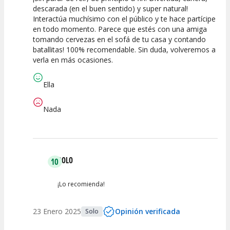
descarada (en el buen sentido) y super natural!
Interactúa muchísimo con el público y te hace partícipe
Calidad del
Puesta en
Interpretación
en todo momento. Parece que estés con una amiga
Espectáculo
Escena
artística
tomando cervezas en el sofá de tu casa y contando
batallitas! 100% recomendable. Sin duda, volveremos a
verla en más ocasiones.
Ella
Nada
DOLO
10
¡Lo recomienda!
23 Enero 2025
Opinión verificada
Solo