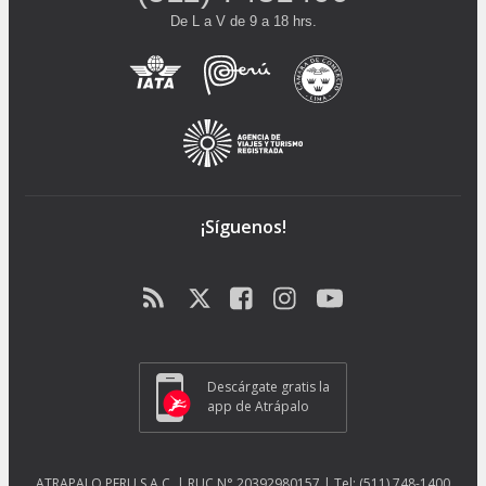
De L a V de 9 a 18 hrs.
¡Síguenos!
Descárgate gratis la
app de Atrápalo
ATRAPALO PERU S.A.C. | RUC N° 20392980157 | Tel: (511) 748-1400