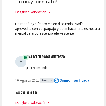
Un muy bien rato!
Desglose valoración
Un monólogo fresco y bien discurrido. Nadín
7.5
7.5
10
aprovecha con desparpajo y buen hacer una estructura
mental de arborescencia efervescente!
Calidad del
Puesta en
Interpretación
Espectáculo
Escena
artística
ANA BELÉN SOAGE ANTEPAZO
10
A
¡Lo recomienda!
10 Agosto 2025
Opinión verificada
Amigos
Excelente
Desglose valoración