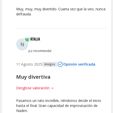
Muy, muy, muy divertido. Cuarta vez que la veo, nunca
10
10
10
defrauda.
Calidad del
Puesta en
Interpretación
Espectáculo
Escena
artística
NATALIA
10
N
¡Lo recomienda!
11 Agosto 2025
Opinión verificada
Amigos
Muy divertiva
Desglose valoración
Pasamos un rato increíble, riéndonos desde el inicio
10
10
10
hasta el final. Gran capacidad de improvisación de
Nadim.
Calidad del
Puesta en
Interpretación