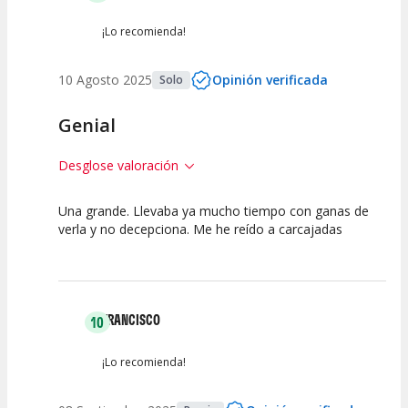
¡Lo recomienda!
10 Agosto 2025
Opinión verificada
Solo
Genial
Desglose valoración
Una grande. Llevaba ya mucho tiempo con ganas de
10
10
10
verla y no decepciona. Me he reído a carcajadas
Calidad del
Puesta en
Interpretación
Espectáculo
Escena
artística
FRANCISCO
10
¡Lo recomienda!