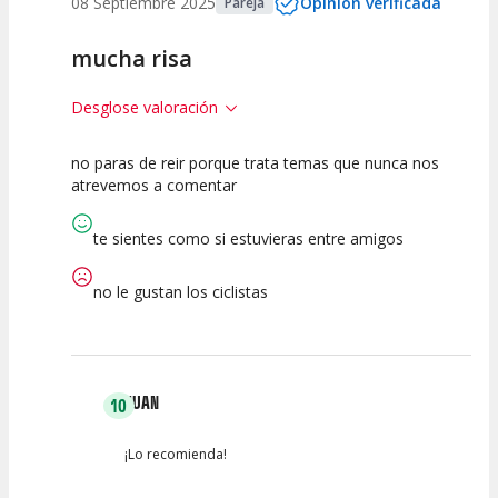
08 Septiembre 2025
Opinión verificada
Pareja
mucha risa
Desglose valoración
no paras de reir porque trata temas que nunca nos
10
10
10
atrevemos a comentar
Calidad del
Puesta en
Interpretación
Espectáculo
Escena
artística
te sientes como si estuvieras entre amigos
no le gustan los ciclistas
JUAN
10
¡Lo recomienda!