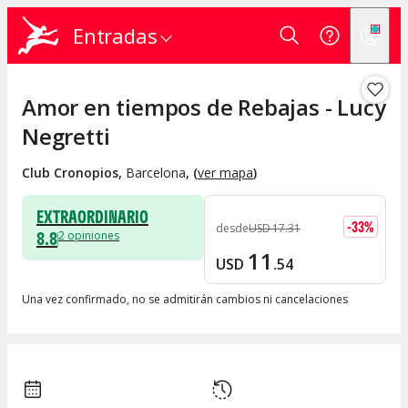
Entradas
Amor en tiempos de Rebajas - Lucy
Negretti
Club Cronopios
,
Barcelona
, (
ver mapa
)
EXTRAORDINARIO
-
33
%
desde
USD
17
.
31
8.8
2
opiniones
11
USD
.
54
Una vez confirmado, no se admitirán cambios ni cancelaciones