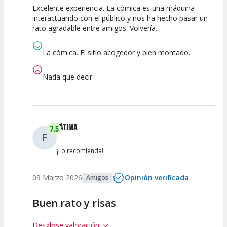
Excelente experiencia. La cómica es una máquina
10
10
10
interactuando con el público y nos ha hecho pasar un
rato agradable entre amigos. Volvería.
Calidad del
Puesta en
Interpretación
Espectáculo
Escena
artística
La cómica. El sitio acogedor y bien montado.
Nada que decir
FÁTIMA
7.5
F
¡Lo recomienda!
09 Marzo 2026
Opinión verificada
Amigos
Buen rato y risas
Desglose valoración