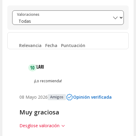
Entre 8 y 10
(
1
)
Valoraciones
Entre 6 y 8
(
1
)
Entre 4 y 6
(
0
)
Relevancia
Fecha
Puntuación
Entre 2 y 4
(
0
)
CLARI
10
Entre 0 y 2
(
0
)
¡Lo recomienda!
08 Mayo 2026
Opinión verificada
Amigos
Muy graciosa
Desglose valoración