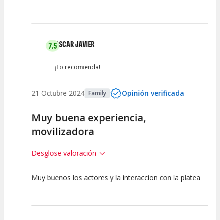
OSCAR JAVIER
7.5
¡Lo recomienda!
21 Octubre 2024
Opinión verificada
Family
Muy buena experiencia,
movilizadora
Desglose valoración
Muy buenos los actores y la interaccion con la platea
7.5
7.5
7.5
Calidad del
Puesta en
Interpretación
Espectáculo
Escena
artística