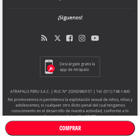
¡Síguenos!
Descárgate gratis la
app de Atrápalo
ATRAPALO PERU S.A.C. | RUC N° 20392980157 | Tel: (511) 748-1400
No promovemos ni permitimos la explotación sexual de niños, niñas y
adolescentes, ni cualquier otro ilícito penal del cual tengamos
conocimiento en el desarrollo de nuestra actividad, conforme a lo
dispuesto en la Ley No. 29408.
Más información sobre protección ESNNA.
Ver afiche ESNNA.
COMPRAR