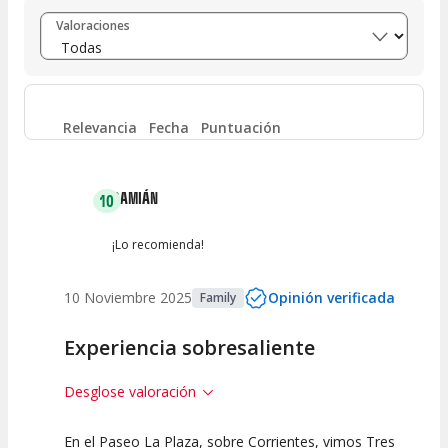
Entre 8 y 10
(
12
)
Valoraciones
Entre 6 y 8
(
4
)
Entre 4 y 6
(
3
)
Relevancia
Fecha
Puntuación
Entre 2 y 4
(
0
)
DAMIÁN
10
Entre 0 y 2
(
0
)
¡Lo recomienda!
10 Noviembre 2025
Opinión verificada
Family
Experiencia sobresaliente
Desglose valoración
En el Paseo La Plaza, sobre Corrientes, vimos Tres
10
10
10