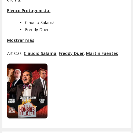
Elenco Protagonista:
Claudio Salamá
Freddy Duer
Martin Fuentes
Mostrar más
Evelyn Tremoceiro
Autora
: Andrea Bauab
Artistas:
Claudio Salama
,
Freddy Duer
,
Martin Fuentes
Dirección
: Claudio Salamá
Producción
: Teatro Cortázar