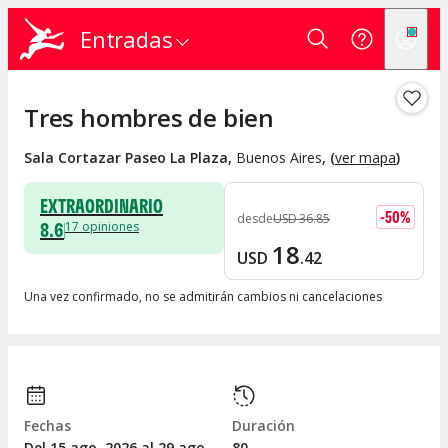
Entradas
Tres hombres de bien
Sala Cortazar Paseo La Plaza
,
Buenos Aires
, (
ver mapa
)
EXTRAORDINARIO
-
50
%
desde
USD
36
.
85
8.6
17
opiniones
18
USD
.
42
Una vez confirmado, no se admitirán cambios ni cancelaciones
Fechas
Duración
Del 15
ago.
2026 al 29
ago.
80