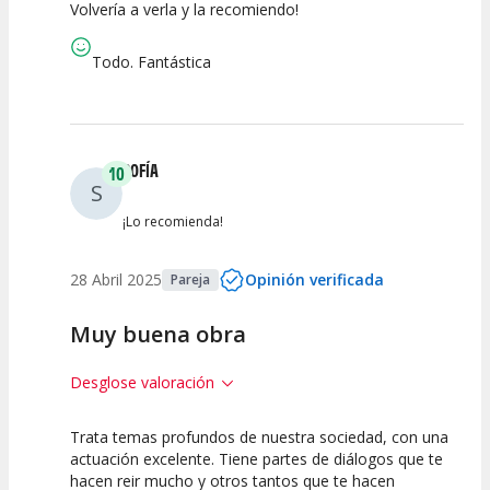
Volvería a verla y la recomiendo!
Calidad del
Puesta en
Interpretación
Espectáculo
Escena
artística
Todo. Fantástica
SOFÍA
10
S
¡Lo recomienda!
28 Abril 2025
Opinión verificada
Pareja
Muy buena obra
Desglose valoración
Trata temas profundos de nuestra sociedad, con una
10
10
10
actuación excelente. Tiene partes de diálogos que te
hacen reir mucho y otros tantos que te hacen
Calidad del
Puesta en
Interpretación