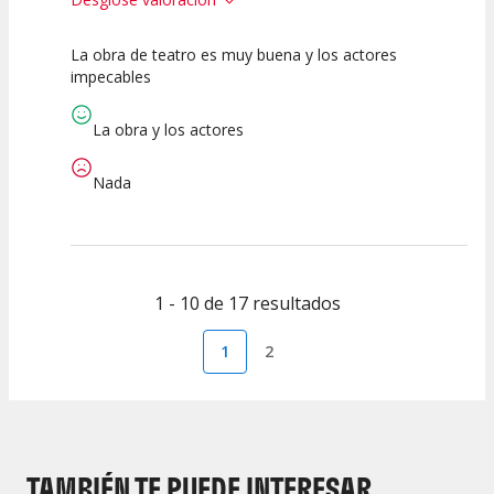
La obra de teatro es muy buena y los actores
10
10
10
impecables
Calidad del
Puesta en
Interpretación
Espectáculo
Escena
artística
La obra y los actores
Nada
1 - 10 de 17 resultados
1
2
TAMBIÉN TE PUEDE INTERESAR