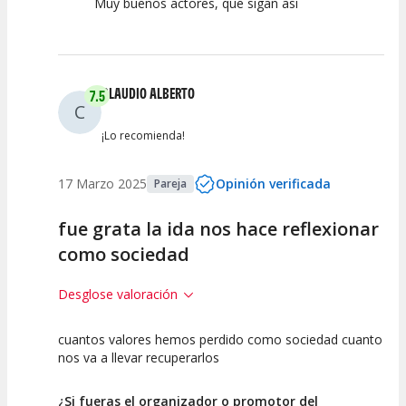
Muy buenos actores, que sigan asi
CLAUDIO ALBERTO
7.5
C
¡Lo recomienda!
17 Marzo 2025
Opinión verificada
Pareja
fue grata la ida nos hace reflexionar
como sociedad
Desglose valoración
cuantos valores hemos perdido como sociedad cuanto
7.5
7.5
7.5
nos va a llevar recuperarlos
Calidad del
Puesta en
Interpretación
Espectáculo
Escena
artística
¿Si fueras el organizador o promotor del