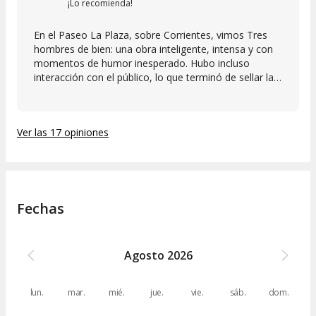
¡Lo recomienda!
En el Paseo La Plaza, sobre Corrientes, vimos Tres
hombres de bien: una obra inteligente, intensa y con
momentos de humor inesperado. Hubo incluso
interacción con el público, lo que terminó de sellar la
experiencia como algo vivo, único, irrepetible.
Ver las 17 opiniones
Fechas
Agosto
2026
lun.
mar.
mié.
jue.
vie.
sáb.
dom.