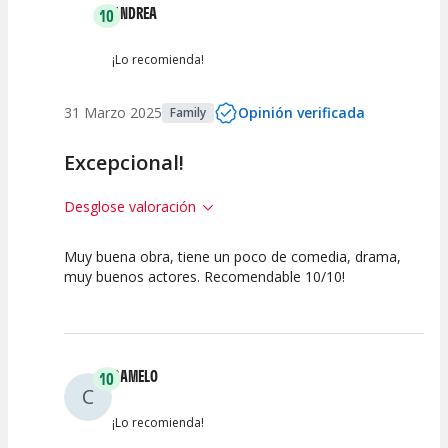
ANDREA
10
¡Lo recomienda!
31 Marzo 2025
Opinión verificada
Family
Excepcional!
Desglose valoración
Muy buena obra, tiene un poco de comedia, drama,
10
10
10
muy buenos actores. Recomendable 10/10!
Calidad del
Puesta en
Interpretación
Espectáculo
Escena
artística
CAMELO
10
C
¡Lo recomienda!