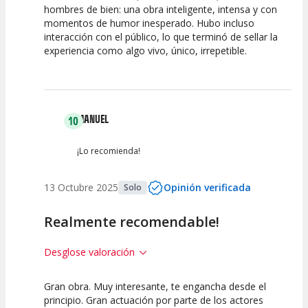
hombres de bien: una obra inteligente, intensa y con
momentos de humor inesperado. Hubo incluso
Calidad del
Puesta en
Interpretación
interacción con el público, lo que terminó de sellar la
Espectáculo
Escena
artística
experiencia como algo vivo, único, irrepetible.
MANUEL
10
¡Lo recomienda!
13 Octubre 2025
Opinión verificada
Solo
Realmente recomendable!
Desglose valoración
Gran obra. Muy interesante, te engancha desde el
10
10
10
principio. Gran actuación por parte de los actores