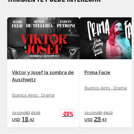
Viktor y Josef la sombra de
Prima Facie
Auschwitz
Buenos Aires · Drama
Buenos Aires · Drama
-
20
%
desde
USD
23
.
03
desde
USD
34
.
22
18
29
USD
.
42
USD
.
43