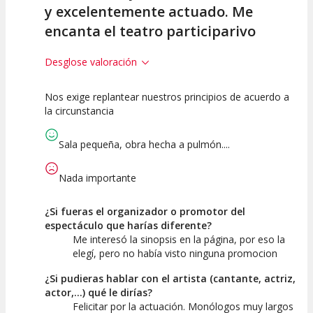
y excelentemente actuado. Me
encanta el teatro participarivo
Desglose valoración
Nos exige replantear nuestros principios de acuerdo a
10
10
10
la circunstancia
Calidad del
Puesta en
Interpretación
Espectáculo
Escena
artística
Sala pequeña, obra hecha a pulmón....
Nada importante
¿Si fueras el organizador o promotor del
espectáculo que harías diferente?
Me interesó la sinopsis en la página, por eso la
elegí, pero no había visto ninguna promocion
¿Si pudieras hablar con el artista (cantante, actriz,
actor,...) qué le dirías?
Felicitar por la actuación. Monólogos muy largos