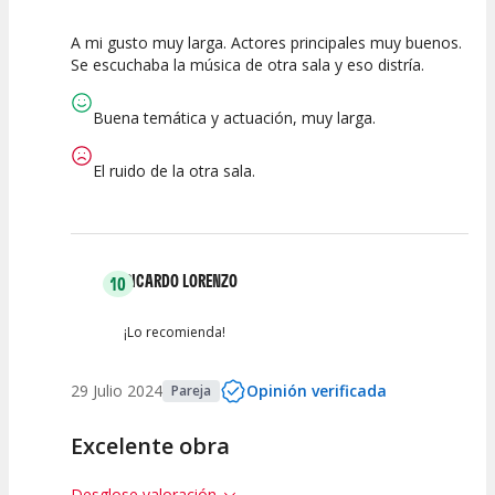
A mi gusto muy larga. Actores principales muy buenos.
7.5
5
10
Se escuchaba la música de otra sala y eso distría.
Calidad del
Puesta en
Interpretación
Espectáculo
Escena
artística
Buena temática y actuación, muy larga.
El ruido de la otra sala.
RICARDO LORENZO
10
¡Lo recomienda!
29 Julio 2024
Opinión verificada
Pareja
Excelente obra
Desglose valoración