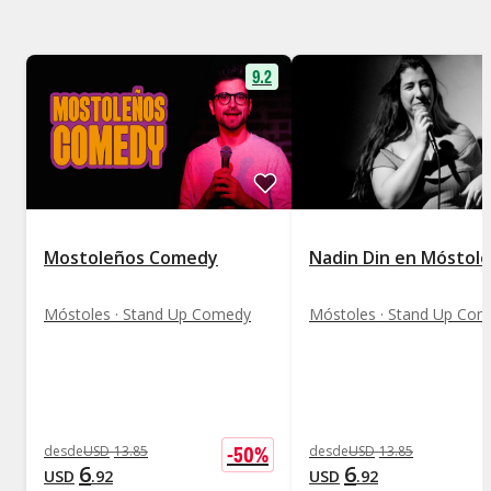
9.2
Mostoleños Comedy
Nadin Din en Móstole
Móstoles · Stand Up Comedy
Móstoles · Stand Up Co
-
50
%
desde
USD
13
.
85
desde
USD
13
.
85
6
6
USD
.
92
USD
.
92