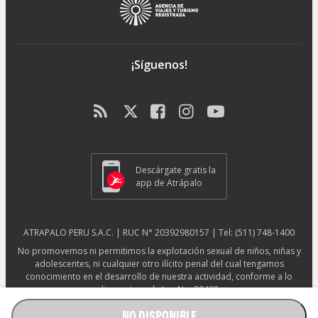
¡Síguenos!
Descárgate gratis la
app de Atrápalo
ATRAPALO PERU S.A.C. | RUC N° 20392980157 | Tel: (511) 748-1400
No promovemos ni permitimos la explotación sexual de niños, niñas y
adolescentes, ni cualquier otro ilícito penal del cual tengamos
conocimiento en el desarrollo de nuestra actividad, conforme a lo
dispuesto en la Ley No. 29408.
Más información sobre protección ESNNA.
Ver afiche ESNNA.
NO DISPONIBLE