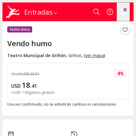
Entradas
Fecha única
Vendo humo
Teatro Municipal de Griñón
,
Griñon
, (
ver mapa
)
-
9
%
desde
USD
20
.
31
18
USD
.
41
+
USD
1
.
84
gastos gestión
Una vez confirmado, no se admitirán cambios ni cancelaciones