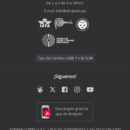
De L a V de 9 a 18 hrs.
info@atrapalo.pe
E-mail:
Tipo de Cambio:
USD 1 = S/ 3.39
¡Síguenos!
Descárgate gratis la
app de Atrápalo
ATRAPALO.PERU S.A.C. | RUC N° 20392980157 | Tel: (511) 748-1400