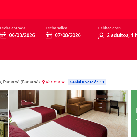
Fecha entrada
Fecha salida
Habitaciones
má, Panamá (Panamá)
Ver mapa
Genial ubicación 10