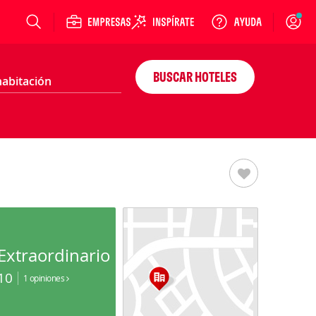
Login
BUSCAR HOTELES
Extraordinario
10
1 opiniones