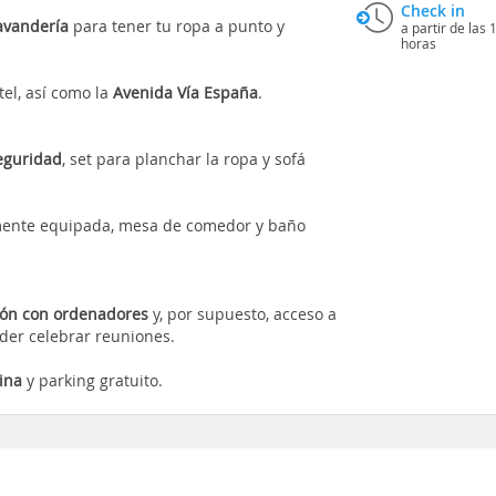
Check in
avandería
para tener tu ropa a punto y
a partir de las 
horas
tel, así como la
Avenida Vía España
.
eguridad
, set para planchar la ropa y sofá
mente equipada, mesa de comedor y baño
lón con ordenadores
y, por supuesto, acceso a
der celebrar reuniones.
ina
y parking gratuito.