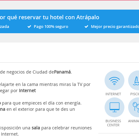
or qué reservar tu hotel con Atrápalo
izada
Pago 100% seguro
Mejor precio garantizad
 de negocios de Ciudad de
Panamá
.
elajarte en la cama mientras miras la TV por
vegar por
Internet
INTERNET
PISC
o
para que empieces el día con energía.
ina
en el exterior para que te des un
BUSINESS
ANIMA
CENTER
 disposición una
sala
para celebrar reuniones
Internet.