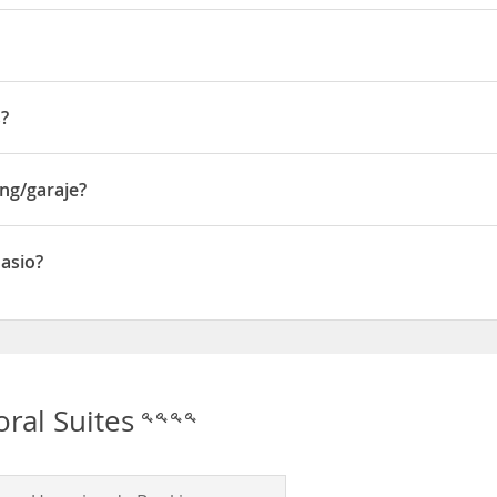
e las 13:00 horas
á
, a 90 metros de la
Avenida Vía España
y a 10 minutos del centro 
s?
unos 20 minutos del hotel.
e D El Cangrejo - 0830-00377
ing/garaje?
garaje
nasio?
o
oral Suites