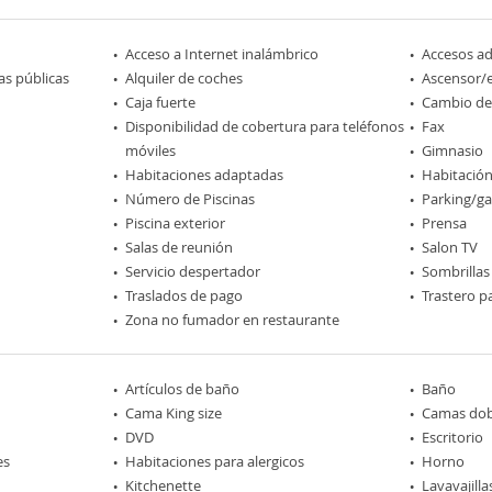
Acceso a Internet inalámbrico
Accesos a
as públicas
Alquiler de coches
Ascensor/
Caja fuerte
Cambio d
Disponibilidad de cobertura para teléfonos
Fax
móviles
Gimnasio
Habitaciones adaptadas
Habitación
Número de Piscinas
Parking/ga
Piscina exterior
Prensa
Salas de reunión
Salon TV
Servicio despertador
Sombrillas
Traslados de pago
Trastero pa
Zona no fumador en restaurante
Artículos de baño
Baño
Cama King size
Camas dob
DVD
Escritorio
es
Habitaciones para alergicos
Horno
Kitchenette
Lavavajilla