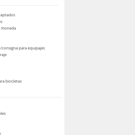
daptados
es
e moneda
/consigna para equipajes
raje
ra bicicletas
les
s