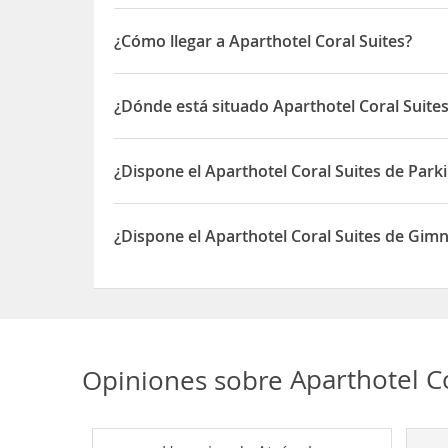
La entrada a Aparthotel Coral Suites es a partir d
y la salida antes de las 13:00 horas
¿Cómo llegar a Aparthotel Coral Suites?
Está en el área comercial y de negocios de
Panam
¿Dónde está situado Aparthotel Coral Suite
El
Aeropuerto Internacional de Tocumen
queda a 
El Aparthotel Coral Suites está situado en C/ Call
¿Dispone el Aparthotel Coral Suites de Park
Sí, el Aparthotel Coral Suites dispone de Parking/
¿Dispone el Aparthotel Coral Suites de Gim
Sí, el Aparthotel Coral Suites dispone de Gimnasi
Opiniones sobre
Aparthotel C