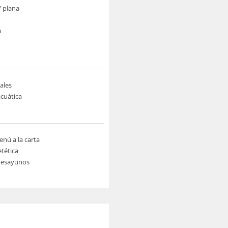
V plana
a
ales
cuática
nú a la carta
tética
 desayunos