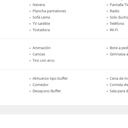
Nevera
Pantalla T
Plancha pantalones
Radio
Sofá cama
Solo duch
TV satélite
Teléfono
Tostadora
Wi-Fi
Animación
Bote a ped
Canoas
Gimnasia a
Tiro con arco
Almuerzo tipo buffet
Cena de me
Comedor
Comida die
Desayuno Buffet
Sala para