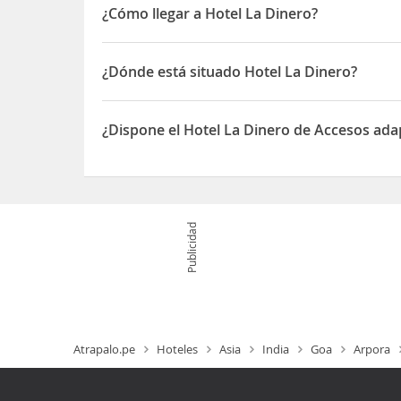
¿Cómo llegar a Hotel La Dinero?
Si decides alojarte en La Dinero de Calangute, e
hotel se encuentra a 3,1 km de Playa Candolim y 
¿Dónde está situado Hotel La Dinero?
El Hotel La Dinero está situado en Porbovaddo
¿Dispone el Hotel La Dinero de Accesos ad
Sí, el Hotel La Dinero dispone de Accesos adapta
Publicidad
Atrapalo.pe
Hoteles
Asia
India
Goa
Arpora