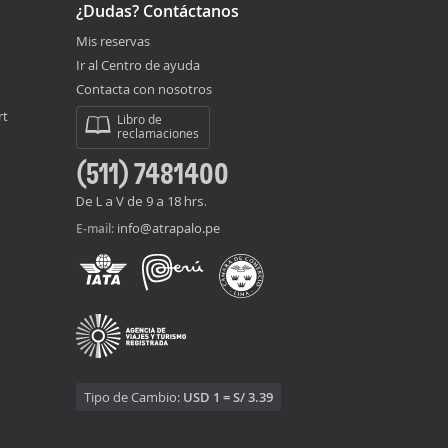
¿Dudas? Contáctanos
Mis reservas
Ir al Centro de ayuda
Contacta con nosotros
rt
Libro de
reclamaciones
(511) 7481400
De L a V de 9 a 18 hrs.
info@atrapalo.pe
E-mail:
Tipo de Cambio:
USD 1 = S/ 3.39