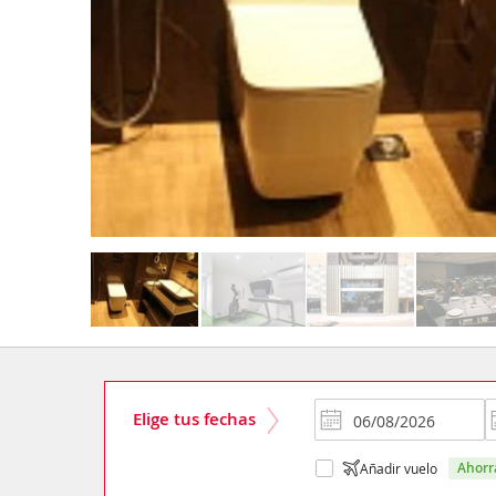
Elige tus fechas
ahor
Añadir vuelo