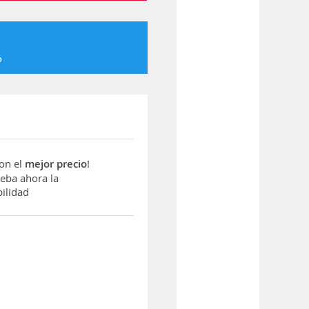
o
con el
mejor precio
!
ba ahora la
ilidad