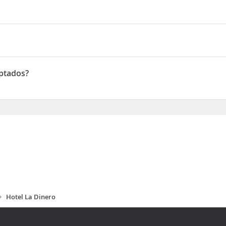
starás a menos de 15 minutos a pie de Playa de Baga y Playa de Ca
a 7,8 km de Playa de Anjuna
aptados?
dos
Hotel La Dinero