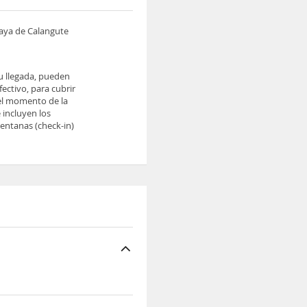
laya de Calangute
tu llegada, pueden
ectivo, para cubrir
 el momento de la
 incluyen los
ventanas (check-in)