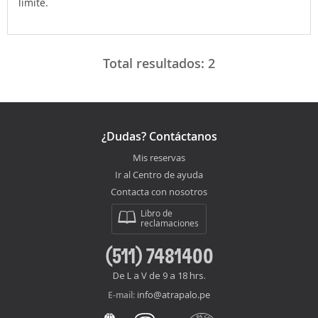
límite.
Total resultados:
2
¿Dudas? Contáctanos
Mis reservas
Ir al Centro de ayuda
Contacta con nosotros
Libro de
reclamaciones
(511) 7481400
De L a V de 9 a 18 hrs.
info@atrapalo.pe
E-mail: