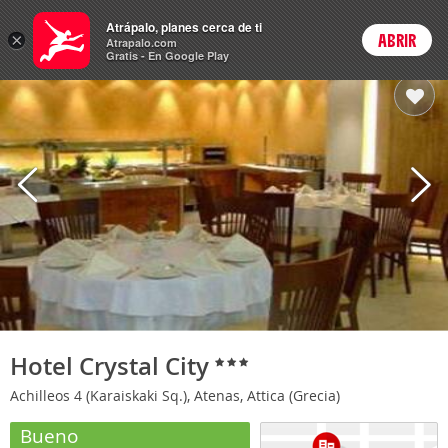
Hoteles
Atrápalo, planes cerca de ti
×
ABRIR
Login
Atrapalo.com
Gratis - En Google Play
Hotel Crystal City
Achilleos 4 (Karaiskaki Sq.), Atenas, Attica (Grecia)
Bueno