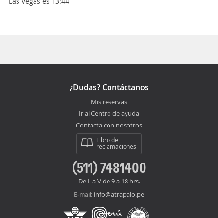
Las Vegas es 13:44
¿Dudas? Contáctanos
Mis reservas
Ir al Centro de ayuda
Contacta con nosotros
Libro de
reclamaciones
(511) 7481400
De L a V de 9 a 18 hrs.
info@atrapalo.pe
E-mail: