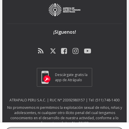
¡Síguenos!
Descárgate gratis la
app de Atrápalo
ATRAPALO PERU S.A.C. | RUC N° 20392980157 | Tel: (511) 748-1400
No promovemos ni permitimos la explotación sexual de niños, niñas y
adolescentes, ni cualquier otro ilícito penal del cual tengamos
conocimiento en el desarrollo de nuestra actividad, conforme a lo
dispuesto en la Ley No. 29408.
Más información sobre protección ESNNA.
Ver afiche ESNNA.