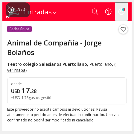
3
/
4
Entradas
Fecha única
Animal de Compañía - Jorge
Bolaños
Teatro colegio Salesianos Puertollano
,
Puertollano
, (
ver mapa
)
desde
17
USD
.
28
+
USD
1
.
73
gastos gestión
Este proveedor no acepta cambios ni devoluciones. Revisa
atentamente tu pedido antes de efectuar la confirmación. Una vez
confirmado no podrá ser modificado ni cancelado.