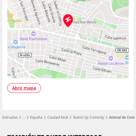
Abrir mapa
Entradas
…
España
Ciudad Real
Stand Up Comedy
Animal de Comp
Mostrar todos los niveles