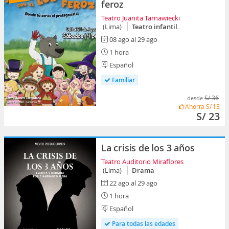
feroz
Teatro Juanita Tarnawiecki
(Lima)
Teatro infantil
08 ago al 29 ago
1 hora
Español
Familiar
S/ 36
desde
Ahorra
S/ 13
S/ 23
La crisis de los 3 años
Teatro Auditorio Miraflores
(Lima)
Drama
22 ago al 29 ago
1 hora
Español
Para todas las edades