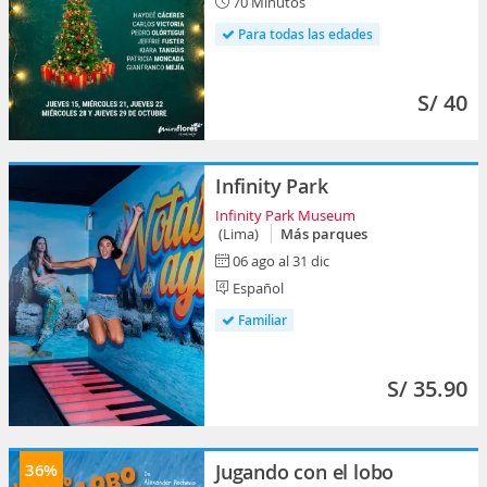
70 Minutos
Para todas las edades
S/ 40
Infinity Park
Infinity Park Museum
(Lima)
Más parques
06 ago al 31 dic
Español
Familiar
S/ 35.90
36%
Jugando con el lobo