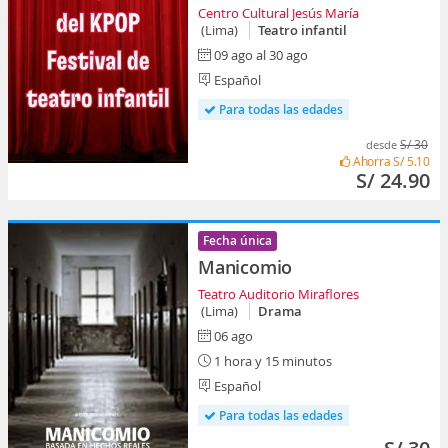
Centro Cultural Jesús María
(Lima)
Teatro infantil
09 ago al 30 ago
Español
Para todas las edades
S/ 30
desde
Ahorra
S/ 5.10
S/ 24.90
Fecha única
Manicomio
Teatro Auditorio Miraflores
(Lima)
Drama
06 ago
1 hora y 15 minutos
Español
Para todas las edades