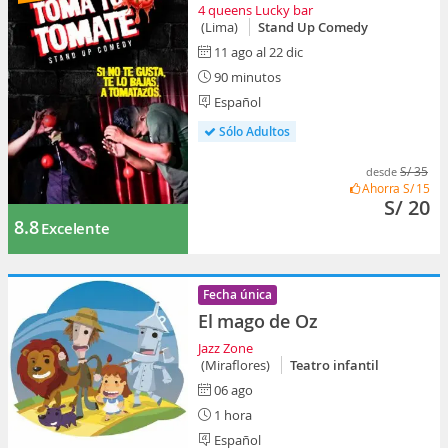
4 queens Lucky bar
(Lima)
Stand Up Comedy
11 ago al 22 dic
90 minutos
Español
Sólo Adultos
S/ 35
desde
Ahorra
S/ 15
S/ 20
8.8
Excelente
Fecha única
El mago de Oz
Jazz Zone
(Miraflores)
Teatro infantil
06 ago
1 hora
Español