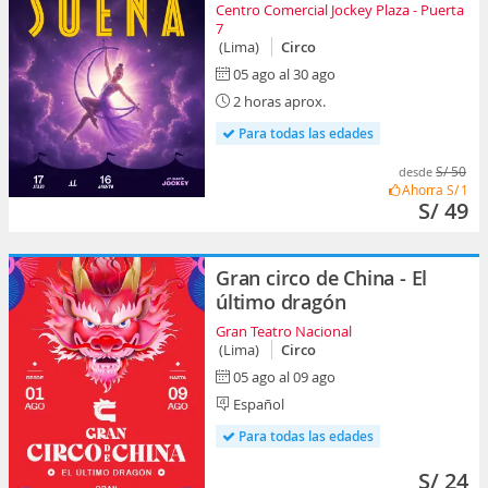
Centro Comercial Jockey Plaza - Puerta
7
(Lima)
Circo
05 ago al 30 ago
2 horas aprox.
Para todas las edades
S/ 50
desde
Ahorra
S/ 1
S/ 49
Gran circo de China - El
último dragón
Gran Teatro Nacional
(Lima)
Circo
05 ago al 09 ago
Español
Para todas las edades
S/ 24