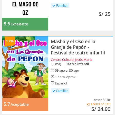
Familiar
S/ 25
8.6
Excelente
17%
Masha y el Oso en la
Granja de Pepón -
Festival de teatro infantil
Centro Cultural Jesús María
(Lima)
Teatro infantil
09 ago al 30 ago
1 hora. Aprox.
Español
Familiar
S/ 30
desde
5.7
Aceptable
Ahorra
S/ 5.10
S/ 24.90