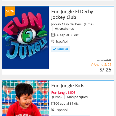
50%
Fun Jungle El Derby
Jockey Club
Jockey Club del Perú (Lima)
Atracciones
06 ago al 30 dic
Español
Familiar
S/ 50
desde
Ahorra
S/ 25
S/ 25
Fun Jungle Kids
Fun Jungle KIDS
(Lima)
Más parques
06 ago al 31 dic
Español