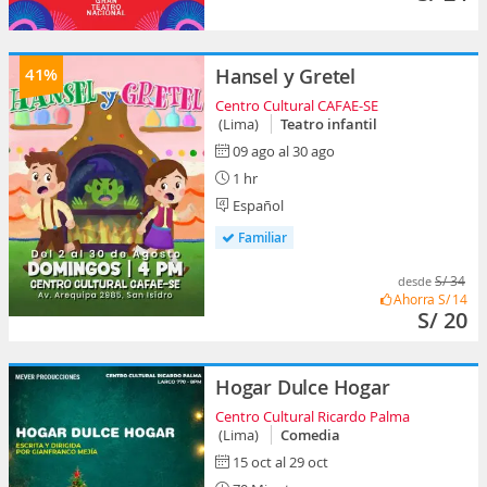
41%
Hansel y Gretel
Centro Cultural CAFAE-SE
(Lima)
Teatro infantil
09 ago al 30 ago
1 hr
Español
Familiar
S/ 34
desde
Ahorra
S/ 14
S/ 20
Hogar Dulce Hogar
Centro Cultural Ricardo Palma
(Lima)
Comedia
15 oct al 29 oct