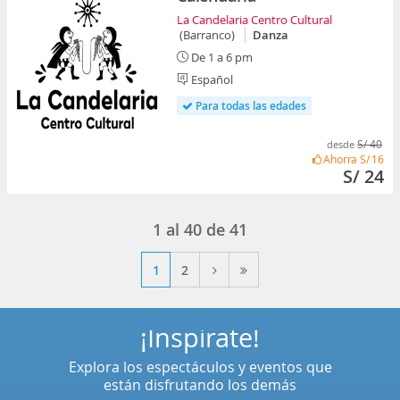
La Candelaria Centro Cultural
(Barranco)
Danza
De 1 a 6 pm
Español
Para todas las edades
S/ 40
desde
Ahorra
S/ 16
S/ 24
1
al
40
de
41
1
2
¡Inspírate!
Explora los espectáculos y eventos que
están disfrutando los demás