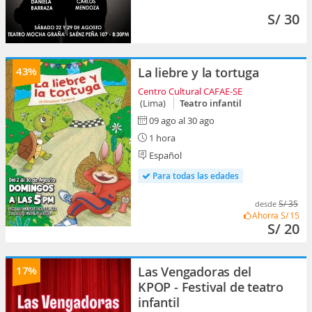
S/ 30
43%
La liebre y la tortuga
Centro Cultural CAFAE-SE
(Lima)
Teatro infantil
09 ago al 30 ago
1 hora
Español
Para todas las edades
S/ 35
desde
Ahorra
S/ 15
S/ 20
17%
Las Vengadoras del
KPOP - Festival de teatro
infantil