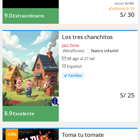
S/ 40
desde
Ahorra
S/ 10
S/ 30
9.0
Extraordinario
Los tres chanchitos
Jazz Zone
(Miraflores)
Teatro infantil
08 ago al 27 set
Español
Familiar
S/ 25
8.9
Excelente
43%
Toma tu tomate