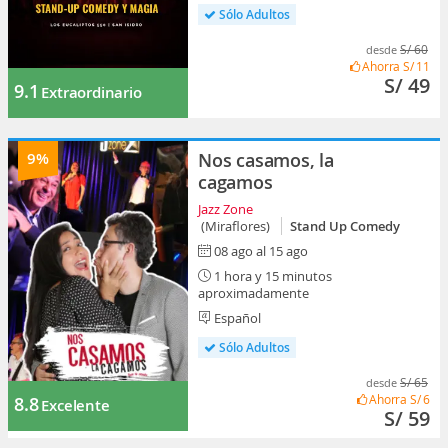
Sólo Adultos
S/ 60
desde
Ahorra
S/ 11
S/ 49
9.1
Extraordinario
9%
Nos casamos, la
cagamos
Jazz Zone
(Miraflores)
Stand Up Comedy
08 ago al 15 ago
1 hora y 15 minutos
aproximadamente
Español
Sólo Adultos
S/ 65
desde
Ahorra
S/ 6
8.8
Excelente
S/ 59