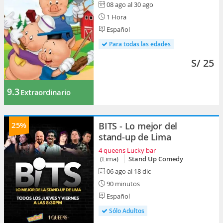
08 ago al 30 ago
1 Hora
Español
Para todas las edades
S/ 25
9.3
Extraordinario
25%
BITS - Lo mejor del
stand-up de Lima
4 queens Lucky bar
(Lima)
Stand Up Comedy
06 ago al 18 dic
90 minutos
Español
Sólo Adultos