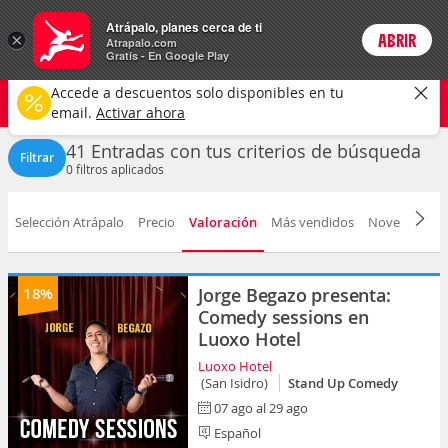
Entradas
Atrápalo, planes cerca de ti
×
ABRIR
Login
Atrapalo.com
Gratis - En Google Play
Peru
CAMBIAR
Accede a descuentos solo disponibles en tu
Cualquier tipo
Selecciona una fecha
email.
Activar ahora
41 Entradas con tus criterios de búsqueda
Filtrar
0
filtros aplicados
Selección Atrápalo
Precio
Valoración
Más vendidos
Novedad
F
18%
Jorge Begazo presenta:
Comedy sessions en
Luoxo Hotel
Luoxo Hotel
(San Isidro)
Stand Up Comedy
07 ago al 29 ago
Español