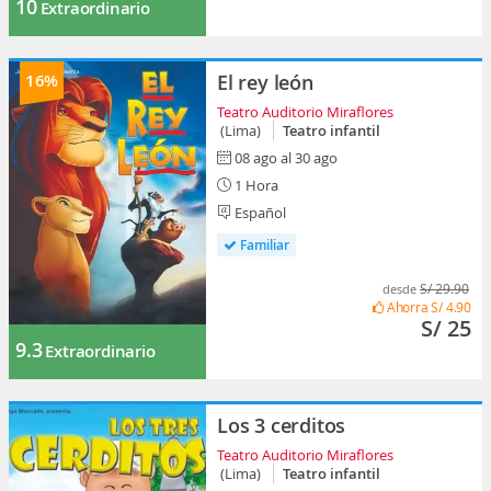
10
Extraordinario
16%
El rey león
Teatro Auditorio Miraflores
(Lima)
Teatro infantil
08 ago al 30 ago
1 Hora
Español
Familiar
S/ 29.90
desde
Ahorra
S/ 4.90
S/ 25
9.3
Extraordinario
Los 3 cerditos
Teatro Auditorio Miraflores
(Lima)
Teatro infantil