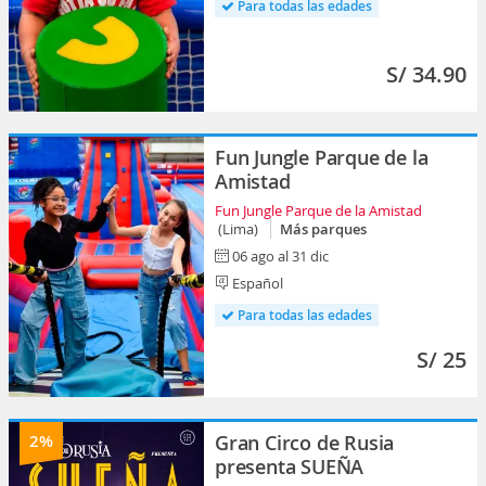
Para todas las edades
S/ 34.90
Fun Jungle Parque de la
Amistad
Fun Jungle Parque de la Amistad
(Lima)
Más parques
06 ago al 31 dic
Español
Para todas las edades
S/ 25
2%
Gran Circo de Rusia
presenta SUEÑA