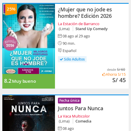
25%
¿Mujer que no jode es
hombre? Edición 2026
La Estación de Barranco
(Lima)
Stand Up Comedy
08 ago al 29 ago
90 min.
Español
Sólo Adultos
S/ 60
desde
Ahorra
S/ 15
S/ 45
8.2
Muy bueno
Fecha única
Juntos Para Nunca
La Vaca Multicolor
(Lima)
Comedia
08 ago