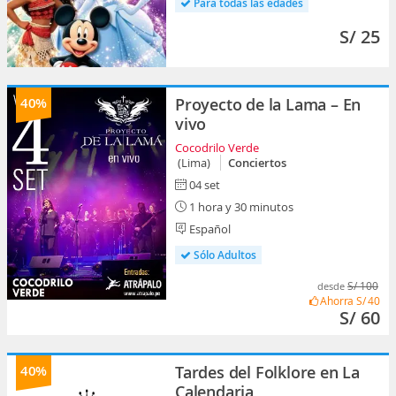
Para todas las edades
S/ 25
40%
Proyecto de la Lama – En
vivo
Cocodrilo Verde
(Lima)
Conciertos
04 set
1 hora y 30 minutos
Español
Sólo Adultos
S/ 100
desde
Ahorra
S/ 40
S/ 60
40%
Tardes del Folklore en La
Calendaria