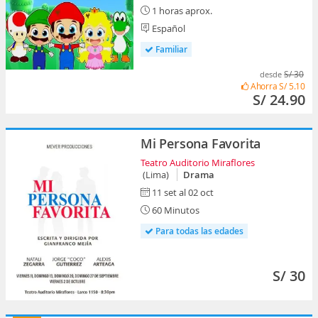
1 horas aprox.
Español
Familiar
S/ 30
desde
Ahorra
S/ 5.10
S/ 24.90
Mi Persona Favorita
Teatro Auditorio Miraflores
(Lima)
Drama
11 set al 02 oct
60 Minutos
Para todas las edades
S/ 30