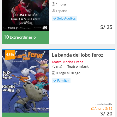
1 hora
Español
Sólo Adultos
S/ 25
10
Extraordinario
43%
La banda del lobo feroz
Teatro Mocha Graña
(Lima)
Teatro infantil
09 ago al 30 ago
Familiar
S/ 35
desde
Ahorra
S/ 15
S/ 20