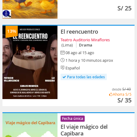
S/ 25
13%
El reencuentro
Teatro Auditorio Miraflores
(Lima)
Drama
08 ago al 15 ago
1 hora y 10 minutos aprox
Español
Para todas las edades
S/ 40
desde
Ahorra
S/ 5
S/ 35
Fecha única
El viaje mágico del
Capibara