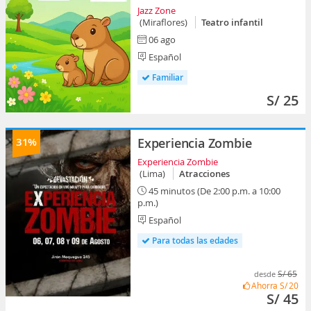
Jazz Zone
(Miraflores)
Teatro infantil
06 ago
Español
Familiar
S/ 25
31%
Experiencia Zombie
Experiencia Zombie
(Lima)
Atracciones
45 minutos (De 2:00 p.m. a 10:00
p.m.)
Español
Para todas las edades
S/ 65
desde
Ahorra
S/ 20
S/ 45