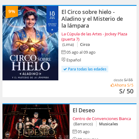
9%
El Circo sobre hielo -
Aladino y el Misterio de
la lámpara
La Cúpula de las Artes - Jockey Plaza
(puerta 7)
(Lima)
Circo
05 ago al 09 ago
Español
Para todas las edades
S/ 55
desde
Ahorra
S/ 5
S/ 50
El Deseo
Centro de Convenciones Bianca
(Barranco)
Musicales
05 ago