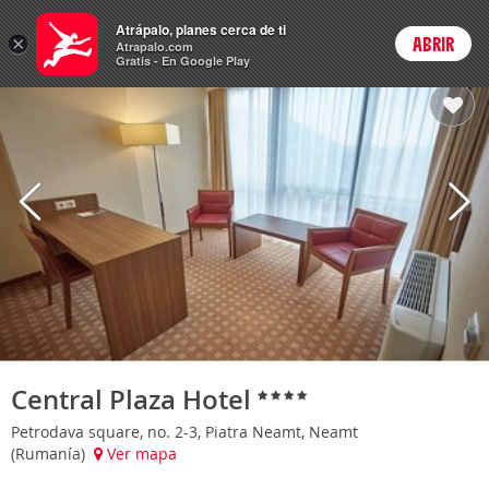
Hoteles
Atrápalo, planes cerca de ti
×
ABRIR
Login
Atrapalo.com
Gratis - En Google Play
Central Plaza Hotel
Petrodava square, no. 2-3, Piatra Neamt, Neamt
(Rumanía)
Ver mapa