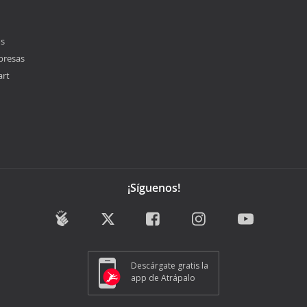
os
presas
art
¡Síguenos!
Descárgate gratis la
app de Atrápalo