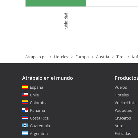
Publicidad
Atrapalo.pe
Hoteles
Europa
Austria
Tirol
Kuf
Atrápalo en el mundo
Producto
España
Vuelos
Chile
Hoteles
Colombia
Vuelo+Hotel
Panamá
Paquetes
Costa Rica
Cruceros
Guatemala
Autos
Argentina
Entradas