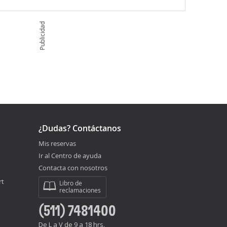
Publicidad
¿Dudas? Contáctanos
Mis reservas
Ir al Centro de ayuda
Contacta con nosotros
rt
Libro de
reclamaciones
(511) 7481400
De L a V de 9 a 18 hrs.