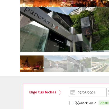
Elige tus fechas
ahor
Añadir vuelo