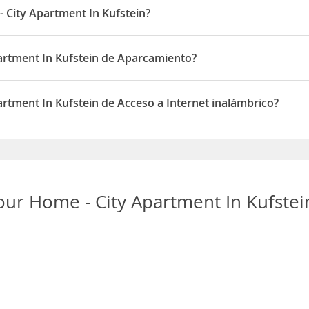
 City Apartment In Kufstein?
tein está situado en Maximilianstraße 3
artment In Kufstein de Aparcamiento?
Kufstein dispone de Aparcamiento
artment In Kufstein de Acceso a Internet inalámbrico?
ufstein dispone de Acceso a Internet inalámbrico
our Home - City Apartment In Kufste