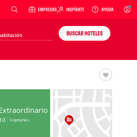
Login
BUSCAR HOTELES
Extraordinario
10
6 opiniones