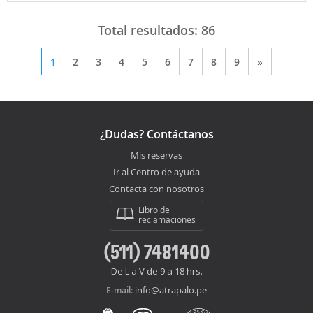
Total resultados:
86
1
2
3
4
5
6
7
8
9
»
¿Dudas? Contáctanos
Mis reservas
Ir al Centro de ayuda
Contacta con nosotros
Libro de
reclamaciones
(511) 7481400
De L a V de 9 a 18 hrs.
info@atrapalo.pe
E-mail: