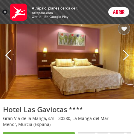
Hoteles
Atrápalo, planes cerca de ti
×
ABRIR
Login
Atrapalo.com
Gratis - En Google Play
Hotel Las Gaviotas
Gran Vía de la Manga, s/n - 30380, La Manga del Mar
Menor, Murcia (España)