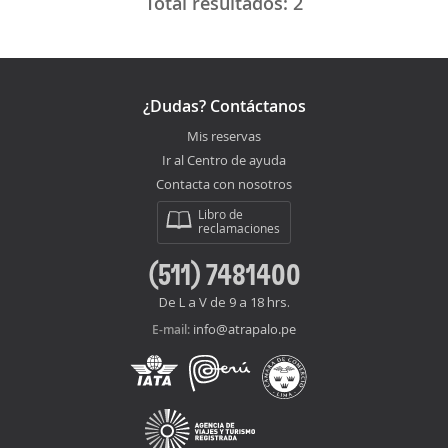
Total resultados:
2
¿Dudas? Contáctanos
Mis reservas
Ir al Centro de ayuda
Contacta con nosotros
Libro de
reclamaciones
(511) 7481400
De L a V de 9 a 18 hrs.
info@atrapalo.pe
E-mail: