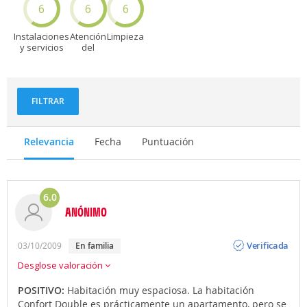
6
6
6
Instalaciones
Atención
Limpieza
y servicios
del
personal
FILTRAR
Relevancia
Fecha
Puntuación
6.0
ANÓNIMO
Opinión
Verificada
03/10/2009
En familia
Desglose valoración
POSITIVO:
Habitación muy espaciosa. La habitación
Confort Double es prácticamente un apartamento, pero se