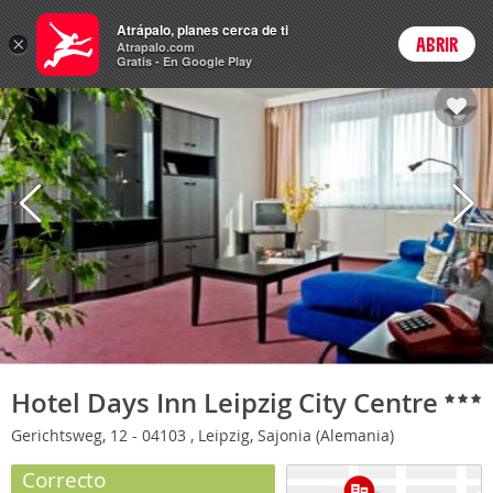
Hoteles
Atrápalo, planes cerca de ti
×
ABRIR
Login
Atrapalo.com
Gratis - En Google Play
Hotel Days Inn Leipzig City Centre
Gerichtsweg, 12 - 04103 , Leipzig, Sajonia (Alemania)
Correcto