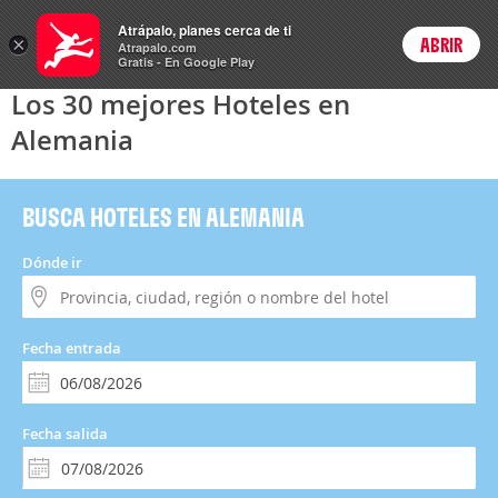
Hoteles
Atrápalo, planes cerca de ti
×
ABRIR
Login
Atrapalo.com
Gratis - En Google Play
Los 30 mejores Hoteles en
Alemania
BUSCA HOTELES EN ALEMANIA
Dónde ir
Fecha entrada
Fecha salida