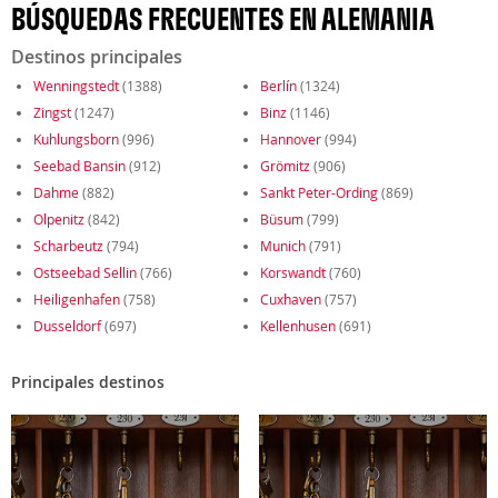
BÚSQUEDAS FRECUENTES EN ALEMANIA
Destinos principales
Wenningstedt
(1388)
Berlín
(1324)
Zingst
(1247)
Binz
(1146)
Kuhlungsborn
(996)
Hannover
(994)
Seebad Bansin
(912)
Grömitz
(906)
Dahme
(882)
Sankt Peter-Ording
(869)
Olpenitz
(842)
Büsum
(799)
Scharbeutz
(794)
Munich
(791)
Ostseebad Sellin
(766)
Korswandt
(760)
Heiligenhafen
(758)
Cuxhaven
(757)
Dusseldorf
(697)
Kellenhusen
(691)
Principales destinos