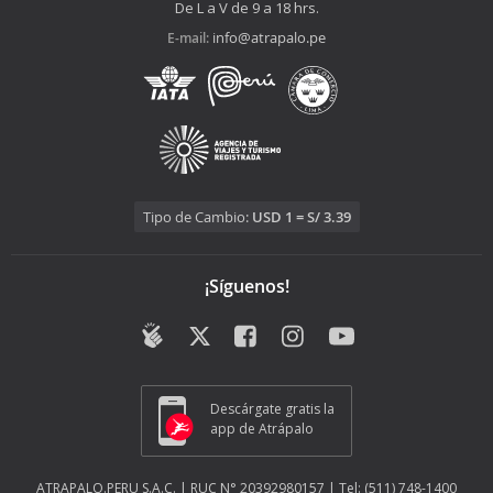
De L a V de 9 a 18 hrs.
info@atrapalo.pe
E-mail:
Tipo de Cambio:
USD 1 = S/ 3.39
¡Síguenos!
Descárgate gratis la
app de Atrápalo
ATRAPALO.PERU S.A.C. | RUC N° 20392980157 | Tel: (511) 748-1400