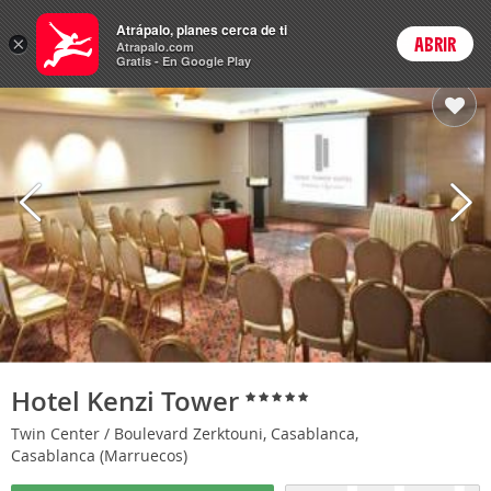
Hoteles
Atrápalo, planes cerca de ti
×
ABRIR
Login
Atrapalo.com
Gratis - En Google Play
Hotel Kenzi Tower
Twin Center / Boulevard Zerktouni, Casablanca,
Casablanca (Marruecos)