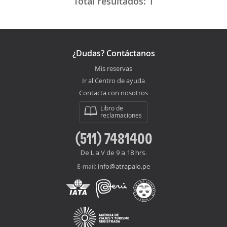
Total resultados:
1
¿Dudas? Contáctanos
Mis reservas
Ir al Centro de ayuda
Contacta con nosotros
Libro de
reclamaciones
(511) 7481400
De L a V de 9 a 18 hrs.
info@atrapalo.pe
E-mail: