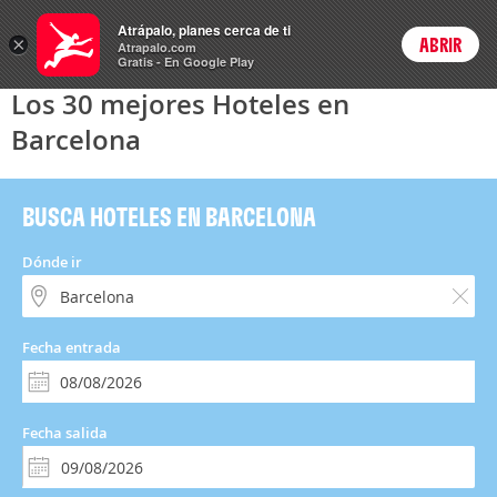
Hoteles
Atrápalo, planes cerca de ti
×
ABRIR
Login
Atrapalo.com
Gratis - En Google Play
Los 30 mejores Hoteles en
Barcelona
BUSCA HOTELES EN BARCELONA
Dónde ir
Fecha entrada
Fecha salida