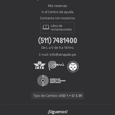
Mis reservas
Ir al Centro de ayuda
Contacta con nosotros
Libro de
reclamaciones
(511) 7481400
De L a V de 9 a 18 hrs.
info@atrapalo.pe
E-mail:
Tipo de Cambio:
USD 1 = S/ 3.39
¡Síguenos!