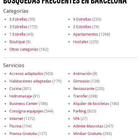
BÚSQUEDAS FRECUENTES EN BARCELONA
Categorías
5 Estrellas
(50)
4 Estrellas
(233)
3 Estrellas
(172)
2 Estrellas
(74)
1 Estrella
(43)
Apartamentos
(1266)
Boutique
(6)
Hostales
(225)
Otras categorías
(162)
Servicios
Accesos adaptados
(503)
Animación
(8)
Habitaciones adaptadas
(175)
Gimnasio
(128)
Cocina
(301)
Restaurante
(220)
Hidromasaje
(91)
Transfer
(298)
Business Center
(186)
Alquiler de bicicletas
(180)
Consigna equipajes
(544)
Parking
(823)
Internet
(1272)
SPA
(27)
Piscina
(154)
Admite Mascotas
(247)
Prensa Gratuita
(127)
Minibar Gratuito
(293)