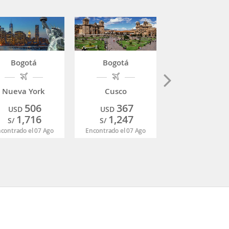
Bogotá
Bogotá
Bogotá
Nueva York
Cusco
Cartagena
506
367
146
USD
USD
USD
1,716
1,247
494
S/
S/
S/
contrado el 07 Ago
Encontrado el 07 Ago
Encontrado el 07 