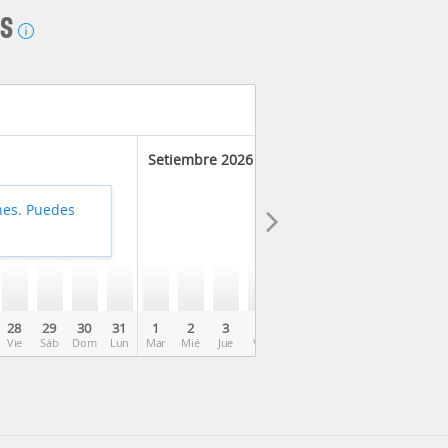
AS
Setiembre 2026
hes. Puedes
28
29
30
31
1
2
3
4
5
6
7
8
9
Vie
Sáb
Dom
Lun
Mar
Mié
Jue
Vie
Sáb
Dom
Lun
Mar
Mié