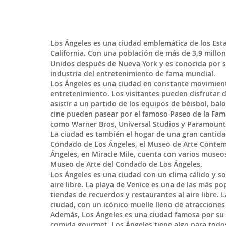
Los Ángeles
es una ciudad emblemática de los
Est
California. Con una población de más de 3,9 millo
Unidos después de Nueva York y es conocida por su 
industria del entretenimiento de fama mundial.
Los Ángeles es una ciudad en constante movimiento
entretenimiento. Los visitantes pueden disfrutar 
asistir a un partido de los equipos de béisbol, ba
cine pueden pasear por el famoso Paseo de la Fama
como Warner Bros, Universal Studios y Paramount 
La ciudad es también el hogar de una gran cantida
Condado de Los Ángeles, el Museo de Arte Contemp
Ángeles, en Miracle Mile, cuenta con varios museo
Museo de Arte del Condado de Los Ángeles.
Los Ángeles es una ciudad con un clima cálido y sol
aire libre. La playa de Venice es una de las más po
tiendas de recuerdos y restaurantes al aire libre.
ciudad, con un icónico muelle lleno de atracciones
Además, Los Ángeles es una ciudad famosa por su 
comida gourmet, Los Ángeles tiene algo para todos