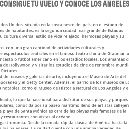
CONSIGUE TU VUELO Y CONOCE LOS ANGELE
ados Unidos
, situada en la costa oeste del país, en el estado de
nes de habitantes, es la segunda ciudad más grande de Estados
cultura diversa, estilo de vida relajado, hermosas playas y su
, con una gran cantidad de actividades culturales y
de espectáculos teatrales en el famoso teatro chino de Grauman 
loncesto o fútbol americano en los estadios locales. Los amantes d
 de Hollywood y visitar los estudios de cine de renombre mundia
Pictures.
d de museos y galerías de arte, incluyendo el Museo de Arte del
oráneo y el Getty Center. Además, el barrio de los museos de L
s notables, como el Museo de Historia Natural de Los Ángeles y e
eado, lo que la hace ideal para disfrutar de sus playas y parques 
pulares, conocida por su paseo marítimo lleno de artistas callejer
 La playa de Santa Mónica es otra de las playas más famosas de la
 y restaurantes con vistas al océano.
gastronomía. Desde la comida rápida clásica de América hasta la
 los paladares. La ciudad cuenta con una amplia variedad de