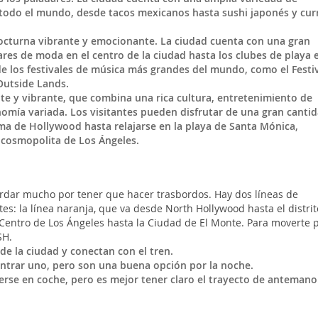
 todo el mundo, desde tacos mexicanos hasta sushi japonés y cur
nocturna vibrante y emocionante. La ciudad cuenta con una gran
res de moda en el centro de la ciudad hasta los clubes de playa e
de los festivales de música más grandes del mundo, como el Festi
Outside Lands.
e y vibrante, que combina una rica cultura, entretenimiento de
mía variada. Los visitantes pueden disfrutar de una gran canti
ama de Hollywood hasta relajarse en la playa de Santa Mónica,
y cosmopolita de Los Ángeles.
rdar mucho por tener que hacer trasbordos. Hay dos líneas de
es: la línea naranja, que va desde North Hollywood hasta el distrit
 Centro de Los Ángeles hasta la Ciudad de El Monte. Para moverte 
SH.
e la ciudad y conectan con el tren.
contrar uno, pero son una buena opción por la noche.
erse en coche, pero es mejor tener claro el trayecto de antemano