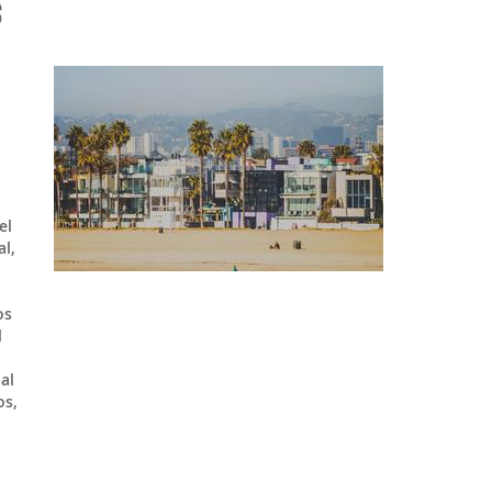
S
o
el
l,
os
l
al
os,