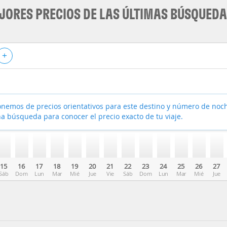
JORES PRECIOS DE LAS ÚLTIMAS BÚSQUED
+
nemos de precios orientativos para este destino y número de noc
a búsqueda para conocer el precio exacto de tu viaje.
15
16
17
18
19
20
21
22
23
24
25
26
27
Sáb
Dom
Lun
Mar
Mié
Jue
Vie
Sáb
Dom
Lun
Mar
Mié
Jue