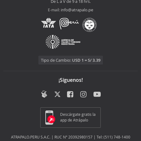
De L a V de 9 a 18 hrs.
info@atrapalo.pe
E-mail:
Tipo de Cambio:
USD 1 = S/ 3.39
¡Síguenos!
Descárgate gratis la
app de Atrápalo
ATRAPALO.PERU S.A.C. | RUC N° 20392980157 | Tel: (511) 748-1400