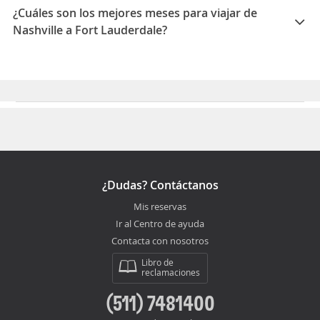
Lauderdale es 02:15
¿Cuáles son los mejores meses para viajar de
Nashville a Fort Lauderdale?
Los mejores meses para viajar de Nashville a Fort
Lauderdale son Octubre, Febrero, Setiembre
¿Dudas? Contáctanos
Mis reservas
Ir al Centro de ayuda
Contacta con nosotros
Libro de
reclamaciones
(511) 7481400