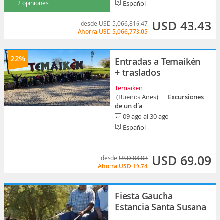
2 opiniones
Español
USD 43.43
desde
USD 5,066,816.47
Ahorra
USD 5,066,773.05
22%
Entradas a Temaikén
+ traslados
Temaiken
(Buenos Aires)
Excursiones
de un día
09 ago al 30 ago
Español
USD 69.09
desde
USD 88.83
Ahorra
USD 19.74
Fiesta Gaucha
Estancia Santa Susana