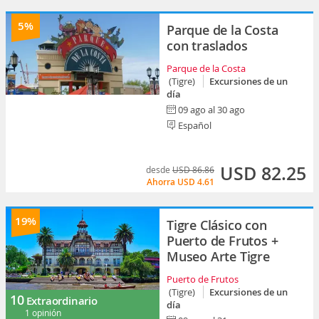
5%
Parque de la Costa
con traslados
Parque de la Costa
(Tigre)
Excursiones de un
día
09 ago al 30 ago
Español
USD 82.25
desde
USD 86.86
Ahorra
USD 4.61
19%
Tigre Clásico con
Puerto de Frutos +
Museo Arte Tigre
Puerto de Frutos
(Tigre)
Excursiones de un
10
Extraordinario
día
1 opinión