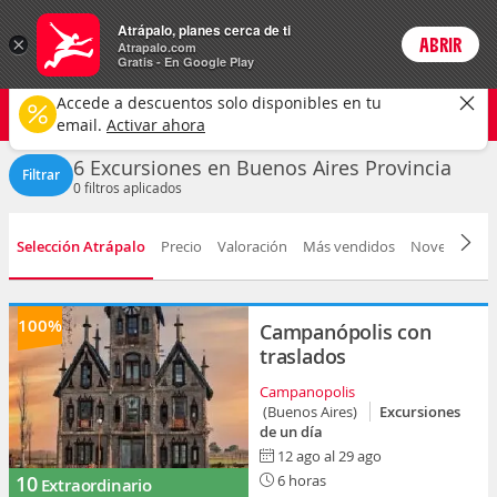
Actividades
Atrápalo, planes cerca de ti
×
ABRIR
Login
Atrapalo.com
Gratis - En Google Play
Buenos Aires
CAMBIAR
Accede a descuentos solo disponibles en tu
Excursiones
Selecciona una fecha
email.
Activar ahora
6 Excursiones en Buenos Aires Provincia
Filtrar
0
filtros aplicados
Selección Atrápalo
Precio
Valoración
Más vendidos
Novedad
D
100%
Campanópolis con
traslados
Campanopolis
(Buenos Aires)
Excursiones
de un día
12 ago al 29 ago
10
6 horas
Extraordinario