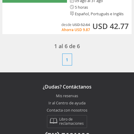
09 ago al 31 ago
5 horas
Español, Portugués e Inglés
USD 42.77
desde
USD 52.64
Ahorra
USD 9.87
1
al
6
de
6
1
¿Dudas? Contáctanos
Mis reservas
Ir al Centro de ayuda
Contacta con nosotros
Libro de
reclamaciones