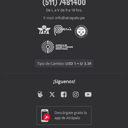
(511) 7481400
De L a V de 9 a 18 hrs.
info@atrapalo.pe
E-mail:
Tipo de Cambio:
USD 1 = S/ 3.39
¡Síguenos!
Descárgate gratis la
app de Atrápalo