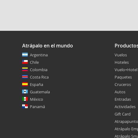
Atrápalo en el mundo
Producto
Argentina
Vuelos
Chile
Hoteles
Colombia
Vuelo+Hotel
Costa Rica
Paquetes
España
Cruceros
Guatemala
Autos
México
Entradas
Panamá
Actividades
Gift Card
Atrapapunt
Atrápalo Em
Atrápalo Sm