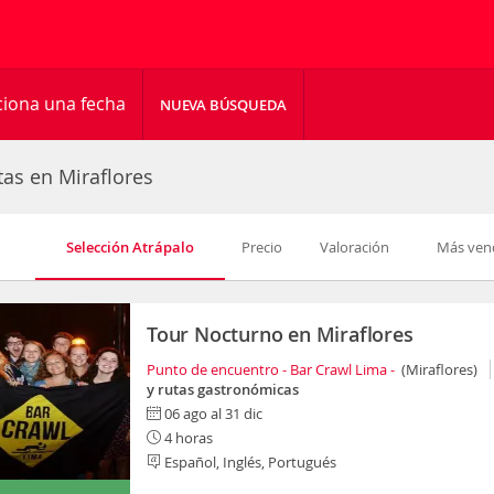
ciona una fecha
NUEVA BÚSQUEDA
tas en Miraflores
Selección Atrápalo
Precio
Valoración
Más ven
Tour Nocturno en Miraflores
Punto de encuentro - Bar Crawl Lima -
(Miraflores)
y rutas gastronómicas
06 ago al 31 dic
4 horas
Español, Inglés, Portugués