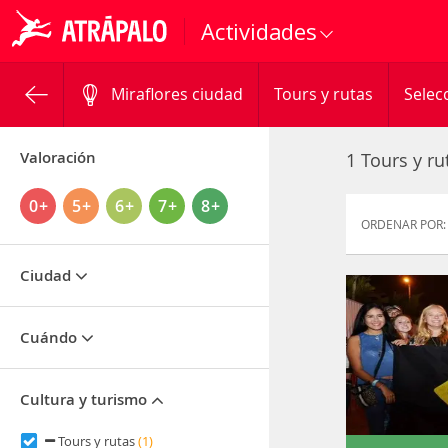
Actividades
Miraflores ciudad
Tours y rutas
Selec
Valoración
1 Tours y ru
0+
5+
6+
7+
8+
ORDENAR POR:
Ciudad
Cuándo
Cultura y turismo
Tours y rutas
(1)