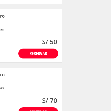
ero
tas
S/ 50
RESERVAR
ero
tas
S/ 70