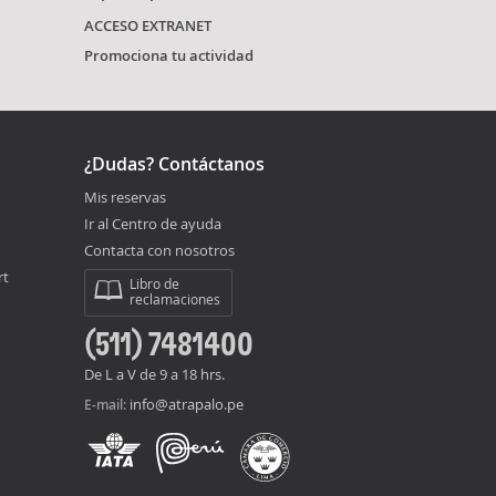
ACCESO EXTRANET
Promociona tu actividad
¿Dudas? Contáctanos
Mis reservas
Ir al Centro de ayuda
Contacta con nosotros
rt
Libro de
reclamaciones
(511) 7481400
De L a V de 9 a 18 hrs.
info@atrapalo.pe
E-mail: