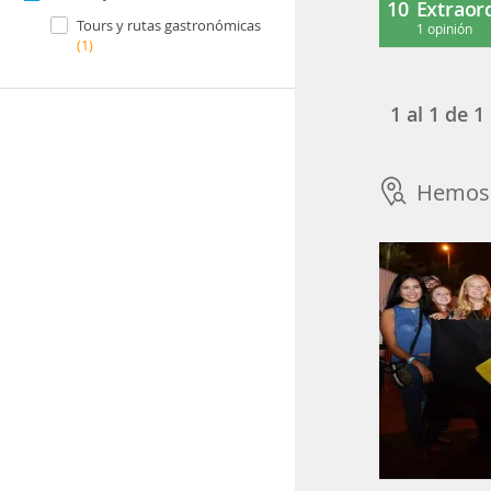
10
Extraor
Tours y rutas gastronómicas
1 opinión
(1)
1
al
1
de
1
Hemos 