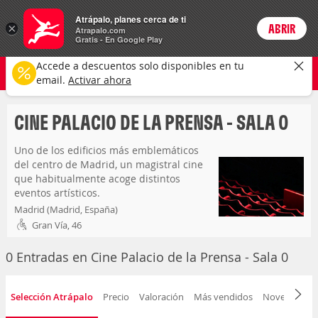
Entradas
Atrápalo, planes cerca de ti
×
ABRIR
Login
Atrapalo.com
Gratis - En Google Play
cine palacio de la prensa - sala 0
CAMBIAR
Accede a descuentos solo disponibles en tu
Cualquier tipo
Selecciona una fecha
email.
Activar ahora
CINE PALACIO DE LA PRENSA - SALA 0
Uno de los edificios más emblemáticos
del centro de Madrid, un magistral cine
que habitualmente acoge distintos
eventos artísticos.
Madrid (Madrid, España)
Gran Vía, 46
Capacidad para 390 personas
0 Entradas en Cine Palacio de la Prensa - Sala 0
Selección Atrápalo
Precio
Valoración
Más vendidos
Novedad
F