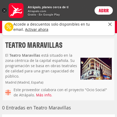
Entradas
Atrápalo, planes cerca de ti
×
ABRIR
Login
Atrapalo.com
Gratis - En Google Play
teatro maravillas
CAMBIAR
Accede a descuentos solo disponibles en tu
Cualquier tipo
Selecciona una fecha
email.
Activar ahora
TEATRO MARAVILLAS
El
Teatro Maravillas
está situado en la
zona céntrica de la capital española. Su
programación se basa en obras teatrales
de calidad para una gran capacidad de
público.
Madrid (Madrid, España)
C/ Manuela Malasaña, 6
Este proveedor colabora con el proyecto "Ocio Social"
Capacidad para 400 personas
de Atrápalo.
Más info.
0 Entradas en Teatro Maravillas