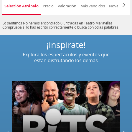
Selección Atrápalo
Precio
Valoración
Más vendidos
Novedad
F
Lo sentimos
No hemos encontrado 0 Entradas en Teatro Maravillas
Comprueba si lo has escrito correctamente o busca con otras palabras.
¡Inspírate!
Explora los espectáculos y eventos que
están disfrutando los demás