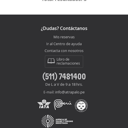
¿Dudas? Contáctanos
Mis reservas
Ir al Centro de ayuda
Contacta con nosotros
Libro de
reclamaciones
(511) 7481400
De L a V de 9 a 18 hrs.
info@atrapalo.pe
E-mail: