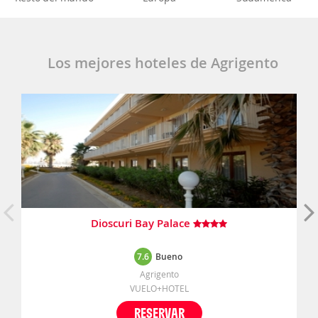
Los mejores hoteles de Agrigento
Dioscuri Bay Palace
7.6
Bueno
Agrigento
VUELO+HOTEL
RESERVAR