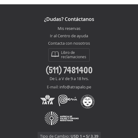
¿Dudas? Contáctanos
Mis reservas
Ir al Centro de ayuda
Contacta con nosotros
Libro de
reclamaciones
(511) 7481400
De L a V de 9 a 18 hrs.
info@atrapalo.pe
E-mail:
Tipo de Cambio:
USD 1 = S/ 3.39