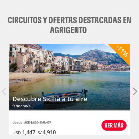
CIRCUITOS Y OFERTAS DESTACADAS EN
AGRIGENTO
-11%
Descubre Sicilia a tu aire
9 noche/s
desde
USD
1,620
S/
5,497
VER MÁS
1,447
4,910
USD
S/