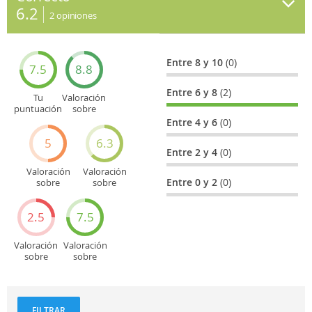
6.2
2
opiniones
Entre 8 y 10
(0)
7.5
8.8
Entre 6 y 8
(2)
Tu
Valoración
puntuación
sobre
general
Cultura
Entre 4 y 6
(0)
5
6.3
Entre 2 y 4
(0)
Valoración
Valoración
Entre 0 y 2
(0)
sobre
sobre
Entretenimiento
Recorridos
turísticos
2.5
7.5
Valoración
Valoración
sobre
sobre
Deportes
Gastronomía
y
aventuras
FILTRAR