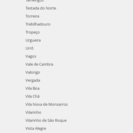
Tamengos
Testada do Norte
Torreira
Trebilhadouro
Tropeço
Urgueira
Urrô
Vagos
Vale de Cambra
Valongo
Vergada
Vila Boa
Vila Chã
Vila Nova de Monsarros
Vilarinho
Vilarinho de São Roque
Vista Alegre