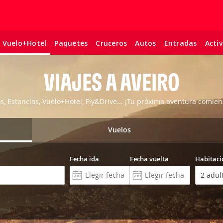
Paquetes
Cruceros
Autos
Entradas
Acti
Vuelo+Hotel
VIAJES A AVEIRO
os, Estancias, Vuelo+Hotel, Fly&Drive... ¡Tu próxima aventura comien
Vuelos
Fecha ida
Fecha vuelta
Habitaci