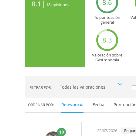
8.6
8.1
18
opiniones
Tu puntuación
Va
general
8.3
Valoración sobre
Gastronomía
FILTRAR POR:
Filtrar por:
Relevancia
Fecha
Puntuació
ORDENAR POR:
22/07/2026
En par
10