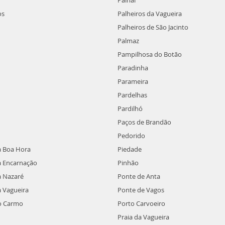
Palhal
os
Palheiros da Vagueira
Palheiros de São Jacinto
Palmaz
Pampilhosa do Botão
Paradinha
Parameira
Pardelhas
Pardilhó
Paços de Brandão
Pedorido
a Boa Hora
Piedade
a Encarnação
Pinhão
a Nazaré
Ponte de Anta
 Vagueira
Ponte de Vagos
o Carmo
Porto Carvoeiro
Praia da Vagueira