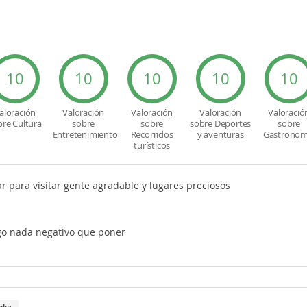
10
10
10
10
10
aloración
Valoración
Valoración
Valoración
Valoració
bre Cultura
sobre
sobre
sobre Deportes
sobre
Entretenimiento
Recorridos
y aventuras
Gastronom
turísticos
ar para visitar gente agradable y lugares preciosos
o nada negativo que poner