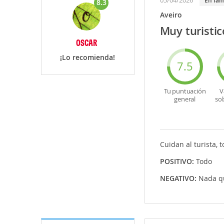
05/04/2026
En fam
8.3
Aveiro
Muy turistic
OSCAR
¡Lo recomienda!
7.5
Tu puntuación
V
general
so
Cuidan al turista,
POSITIVO:
Todo
NEGATIVO:
Nada q