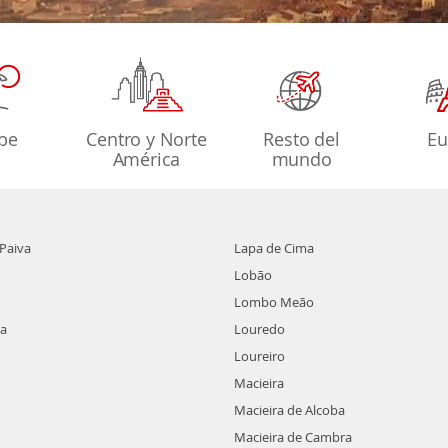
ibe
Centro y Norte
Resto del
Eu
América
mundo
 Paiva
Lapa de Cima
Lobão
Lombo Meão
la
Louredo
Loureiro
Macieira
Macieira de Alcoba
Macieira de Cambra