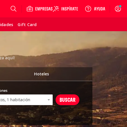
Login
vidades
Gift Card
za aquí!
Hoteles
ones