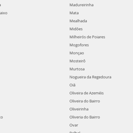
a
Madureirinha
aixo
Mata
Mealhada
Midões
Milheirós de Poiares
Mogofores
Monçao
Mosteirô
Murtosa
Nogueira da Regedoura
Oiã
Oliveira de Azeméis
Oliveira do Bairro
Oliveirinha
xo
Oliveria do Bairro
Ovar