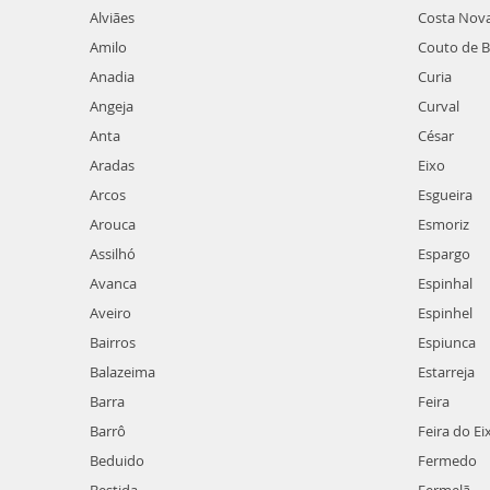
Alviães
Costa Nov
Amilo
Couto de B
Anadia
Curia
Angeja
Curval
Anta
César
Aradas
Eixo
Arcos
Esgueira
Arouca
Esmoriz
Assilhó
Espargo
Avanca
Espinhal
Aveiro
Espinhel
Bairros
Espiunca
Balazeima
Estarreja
Barra
Feira
Barrô
Feira do Ei
Beduido
Fermedo