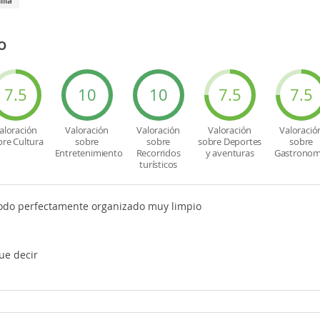
ilia
o
7.5
10
10
7.5
7.5
aloración
Valoración
Valoración
Valoración
Valoració
bre Cultura
sobre
sobre
sobre Deportes
sobre
Entretenimiento
Recorridos
y aventuras
Gastronom
turísticos
 todo perfectamente organizado muy limpio
ue decir