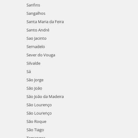
Sanfins
Sangalhos
Santa Maria da Feira
Santo André
Sao Jacinto
Sernadelo
Sever do Vouga
Silvalde
Sá
São Jorge
São João
São João da Madeira
São Lourenço
São Lourenço
São Roque
São Tiago