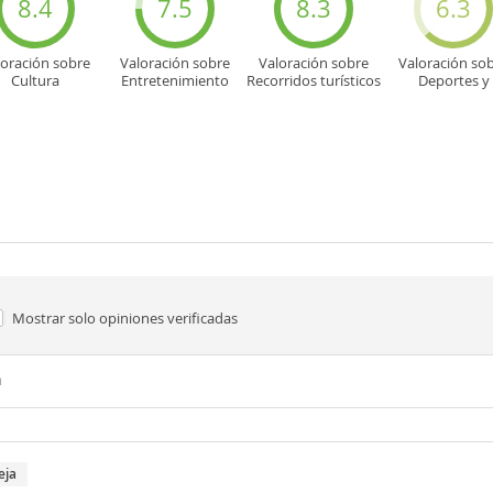
8.4
7.5
8.3
6.3
loración sobre
Valoración sobre
Valoración sobre
Valoración so
Cultura
Entretenimiento
Recorridos turísticos
Deportes y
aventuras
Mostrar solo
opiniones verificadas
n
eja