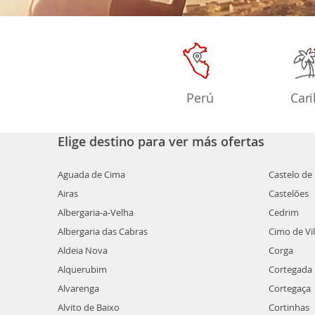
Perú
Car
Elige destino para ver más ofertas
Aguada de Cima
Castelo de
Airas
Castelões
Albergaria-a-Velha
Cedrim
Albergaria das Cabras
Cimo de Vi
Aldeia Nova
Corga
Alquerubim
Cortegada
Alvarenga
Cortegaça
Alvito de Baixo
Cortinhas