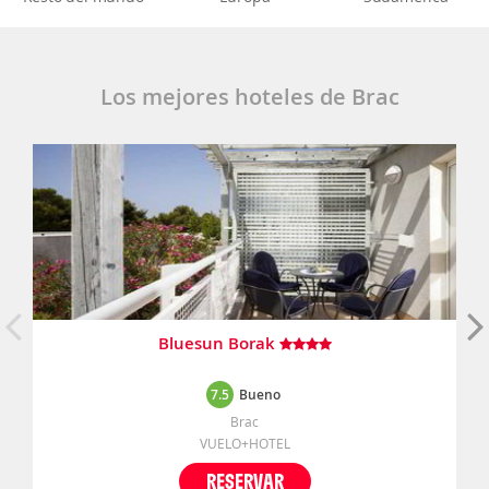
Los mejores hoteles de Brac
Bluesun Borak
7.5
Bueno
Brac
VUELO+HOTEL
RESERVAR