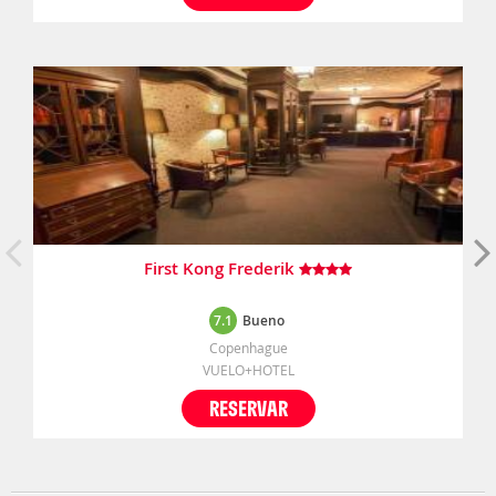
First Kong Frederik
7.1
Bueno
Copenhague
VUELO+HOTEL
RESERVAR