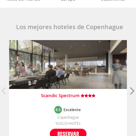
Los mejores hoteles de Copenhague
Scandic Spectrum
8.5
Excelente
Copenhague
VUELO+HOTEL
RESERVAR