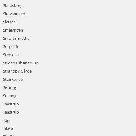
Skodsborg
Skovshoved
Sletten
Smålyngen
Smørumnedre
Sorgenfri
Stenløse
Strand Esbønderup
Strandby Gårde
Stærkende
Søborg
Søvang
Taastrup
Taastrup
Tejn
Tikøb