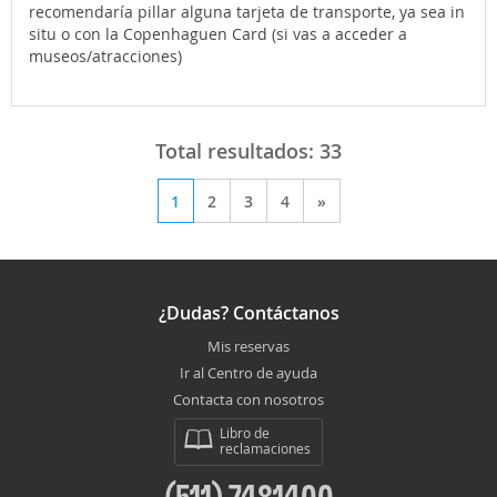
recomendaría pillar alguna tarjeta de transporte, ya sea in
situ o con la Copenhaguen Card (si vas a acceder a
museos/atracciones)
Total resultados:
33
1
2
3
4
»
¿Dudas? Contáctanos
Mis reservas
Ir al Centro de ayuda
Contacta con nosotros
Libro de
reclamaciones
(511) 7481400