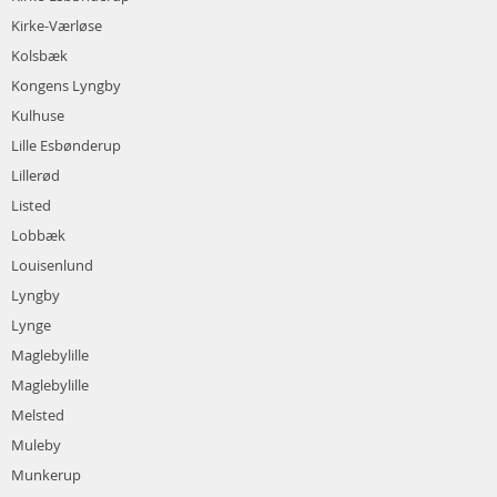
Kirke-Værløse
Kolsbæk
Kongens Lyngby
Kulhuse
Lille Esbønderup
Lillerød
Listed
Lobbæk
Louisenlund
Lyngby
Lynge
Maglebylille
Maglebylille
Melsted
Muleby
Munkerup