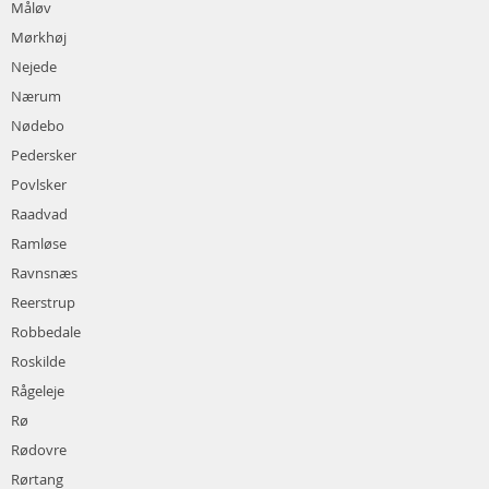
Måløv
Mørkhøj
Nejede
Nærum
Nødebo
Pedersker
Povlsker
Raadvad
Ramløse
Ravnsnæs
Reerstrup
Robbedale
Roskilde
Rågeleje
Rø
Rødovre
Rørtang