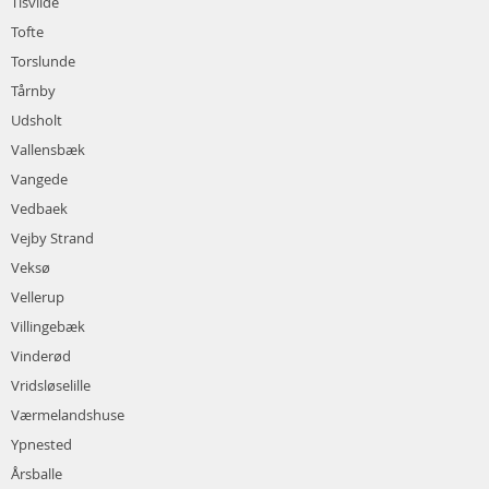
Tisvilde
Tofte
Torslunde
Tårnby
Udsholt
Vallensbæk
Vangede
Vedbaek
Vejby Strand
Veksø
Vellerup
Villingebæk
Vinderød
Vridsløselille
Værmelandshuse
Ypnested
Årsballe