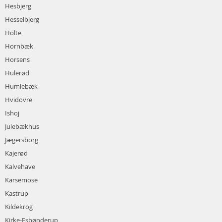
Hesbjerg
Hesselbjerg
Holte
Hornbæk
Horsens
Hulerød
Humlebæk
Hvidovre
Ishoj
Julebækhus
Jægersborg
Kajerød
Kalvehave
Karsemose
Kastrup
Kildekrog
Kirke-Esbønderup