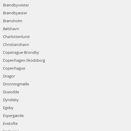
Brøndbyvester
Brøndbyøster
Brønsholm
Bølshavn
Charlottenlund
Christianshavn
Copenague-Brondby
Copenhagen-Skodsborg
Copenhague
Dragor
Dronningmølle
Dueodde
Dyndeby
Egeby
Espergærde
Evetofte