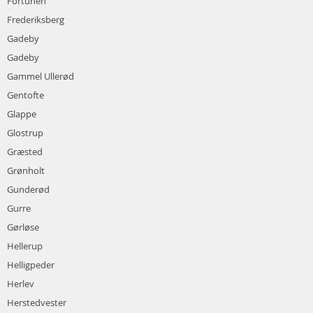
Fortunen
Frederiksberg
Gadeby
Gadeby
Gammel Ullerød
Gentofte
Glappe
Glostrup
Græsted
Grønholt
Gunderød
Gurre
Gørløse
Hellerup
Helligpeder
Herlev
Herstedvester