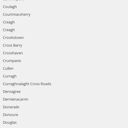
Coulagh
Courtmacsherry
Creagh
Creagh
Crookstown
Cross Barry
Crosshaven
Crumpane
Cullen
Curragh
Curraghnalaght Cross Roads
Dernagree
Derreenacarrin
Doneraile
Donoure
Douglas