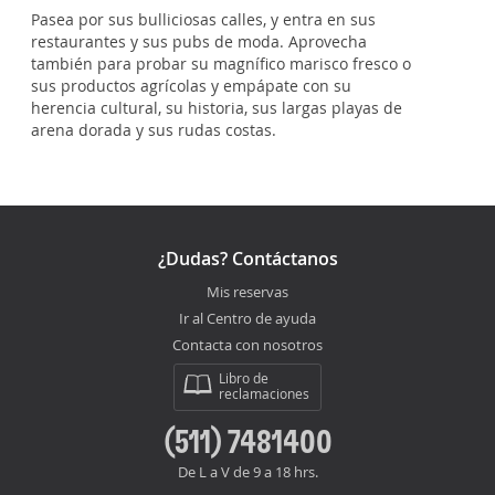
Pasea por sus bulliciosas calles, y entra en sus
restaurantes y sus pubs de moda. Aprovecha
también para probar su magnífico marisco fresco o
sus productos agrícolas y empápate con su
herencia cultural, su historia, sus largas playas de
arena dorada y sus rudas costas.
¿Dudas? Contáctanos
Mis reservas
Ir al Centro de ayuda
Contacta con nosotros
Libro de
reclamaciones
(511) 7481400
De L a V de 9 a 18 hrs.