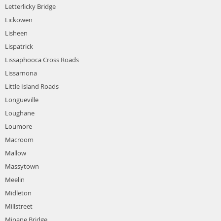
Letterlicky Bridge
Lickowen
Lisheen
Lispatrick
Lissaphooca Cross Roads
Lissarnona
Little Island Roads
Longueville
Loughane
Loumore
Macroom
Mallow
Massytown
Meelin
Midleton
Millstreet
Minane Bridge