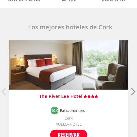
Los mejores hoteles de Cork
The River Lee Hotel
10.0
Extraordinario
Cork
VUELO+HOTEL
RESERVAR