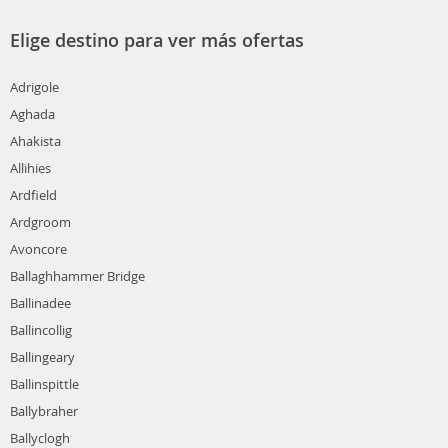
Elige destino para ver más ofertas
Adrigole
Aghada
Ahakista
Allihies
Ardfield
Ardgroom
Avoncore
Ballaghhammer Bridge
Ballinadee
Ballincollig
Ballingeary
Ballinspittle
Ballybraher
Ballyclogh