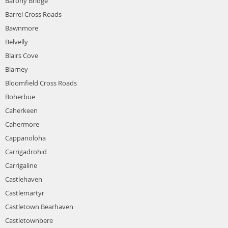
Barony Bridge
Barrel Cross Roads
Bawnmore
Belvelly
Blairs Cove
Blarney
Bloomfield Cross Roads
Boherbue
Caherkeen
Cahermore
Cappanoloha
Carrigadrohid
Carrigaline
Castlehaven
Castlemartyr
Castletown Bearhaven
Castletownbere