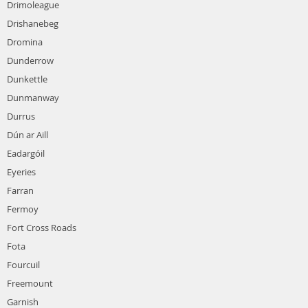
Drimoleague
Drishanebeg
Dromina
Dunderrow
Dunkettle
Dunmanway
Durrus
Dún ar Aill
Eadargóil
Eyeries
Farran
Fermoy
Fort Cross Roads
Fota
Fourcuil
Freemount
Garnish