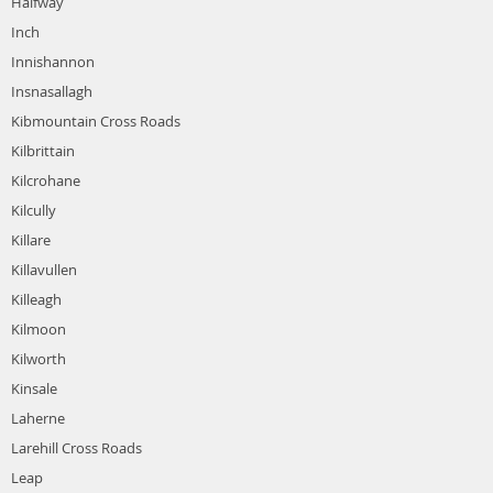
Halfway
Inch
Innishannon
Insnasallagh
Kibmountain Cross Roads
Kilbrittain
Kilcrohane
Kilcully
Killare
Killavullen
Killeagh
Kilmoon
Kilworth
Kinsale
Laherne
Larehill Cross Roads
Leap