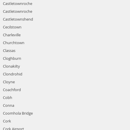
Castletownroche
Castletownroche
Castletownshend
Cecilstown
Charleville
Churchtown
Classas
Cloghburn
Clonakilty
Clondrohid
Cloyne
Coachford
Cobh
Conna
Coomhola Bridge
Cork
Cork Airport