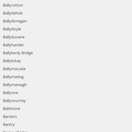
Ballycotton
Ballydehob
Ballydonegan
Ballydoyle
Ballyduvane
Ballyhander
Ballykenly Bridge
Ballylickey
Ballymacoda
Ballymadog
Ballymareagh
Ballynoe
Ballyvourney
Baltimore
Bandon
Bantry