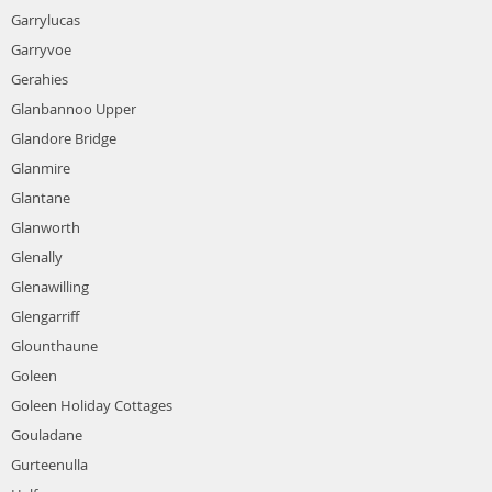
Garrylucas
Garryvoe
Gerahies
Glanbannoo Upper
Glandore Bridge
Glanmire
Glantane
Glanworth
Glenally
Glenawilling
Glengarriff
Glounthaune
Goleen
Goleen Holiday Cottages
Gouladane
Gurteenulla