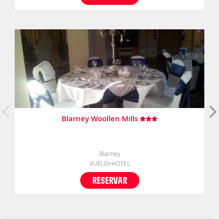
Blarney Woollen Mills
Blarney
VUELO+HOTEL
RESERVAR