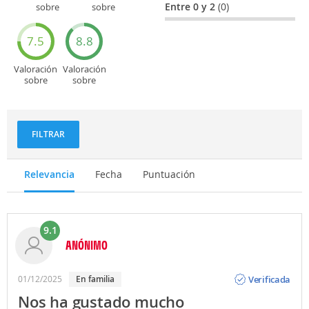
Entre 0 y 2
(0)
sobre
sobre
Entretenimiento
Recorridos
turísticos
7.5
8.8
Valoración
Valoración
sobre
sobre
Deportes
Gastronomía
y
aventuras
FILTRAR
Relevancia
Fecha
Puntuación
9.1
ANÓNIMO
Opinión
Verificada
01/12/2025
En familia
Nos ha gustado mucho