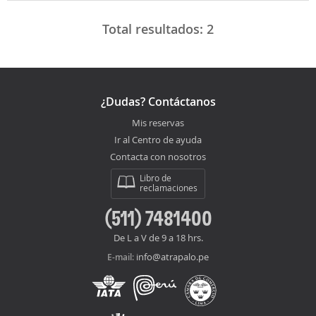
Total resultados:
2
¿Dudas? Contáctanos
Mis reservas
Ir al Centro de ayuda
Contacta con nosotros
Libro de
reclamaciones
(511) 7481400
De L a V de 9 a 18 hrs.
info@atrapalo.pe
E-mail: