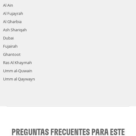
Al Ain
Al Fujayrah
Al Gharbia
Ash Shariqah
Dubai
Fujairah
Ghantoot
Ras Al Khaymah
Umm al-Quwain
Umm al Qaywayn
PREGUNTAS FRECUENTES PARA ESTE