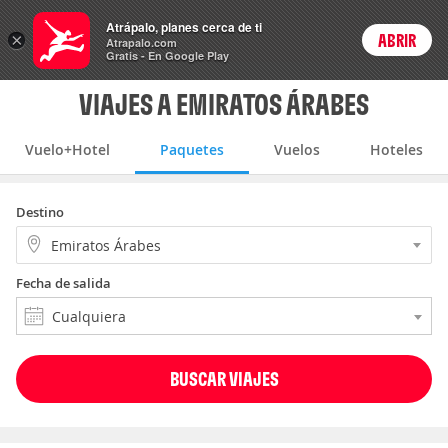
Vuelo+Hotel
Atrápalo, planes cerca de ti
×
ABRIR
Login
Atrapalo.com
Gratis - En Google Play
VIAJES A EMIRATOS ÁRABES
Vuelo+Hotel
Paquetes
Vuelos
Hoteles
Destino
Emiratos Árabes
Fecha de salida
Cualquiera
BUSCAR VIAJES