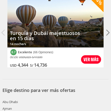
-14%
Turquía y Dubái majestuosos
en 15 días
14 noche/s
8.7
Excelente
(66 Opiniones)
desde
USD
5,023
S/
17,039
VER MÁS
4,344
14,736
USD
S/
Elige destino para ver más ofertas
Abu Dhabi
Ajman