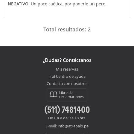
NEGATIVO:
Un poco caótica, por ponerle un pero.
Total resultados:
2
¿Dudas? Contáctanos
Mis reservas
Ir al Centro de ayuda
Contacta con nosotros
Libro de
reclamaciones
(511) 7481400
De L a V de 9 a 18 hrs.
info@atrapalo.pe
E-mail: