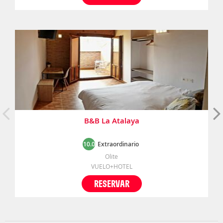
B&B La Atalaya
10.0
Extraordinario
Olite
VUELO+HOTEL
RESERVAR