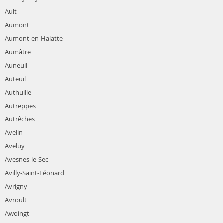
Ault
Aumont
Aumont-en-Halatte
Aumâtre
Auneuil
Auteuil
Authuille
Autreppes
Autrêches
Avelin
Aveluy
Avesnes-le-Sec
Avilly-Saint-Léonard
Avrigny
Avroult
Awoingt