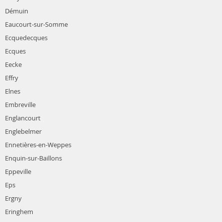
Démuin
Eaucourt-sur-Somme
Ecquedecques
Ecques
Eecke
Effry
Elnes
Embreville
Englancourt
Englebelmer
Ennetières-en-Weppes
Enquin-sur-Baillons
Eppeville
Eps
Ergny
Eringhem