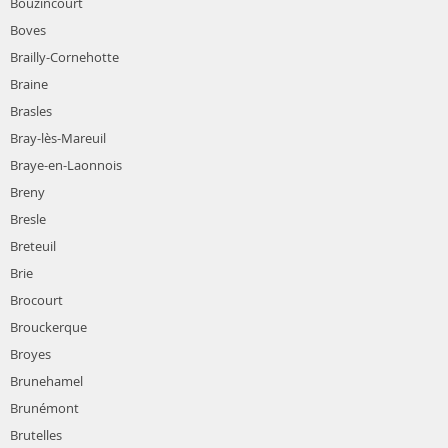
Bouzincourt
Boves
Brailly-Cornehotte
Braine
Brasles
Bray-lès-Mareuil
Braye-en-Laonnois
Breny
Bresle
Breteuil
Brie
Brocourt
Brouckerque
Broyes
Brunehamel
Brunémont
Brutelles