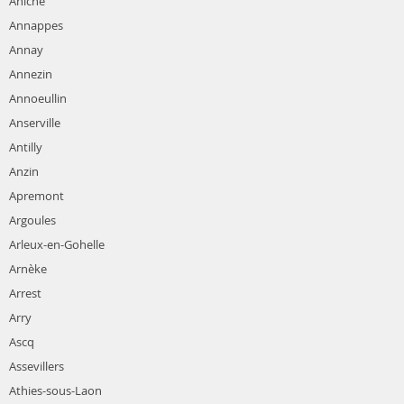
Aniche
Annappes
Annay
Annezin
Annoeullin
Anserville
Antilly
Anzin
Apremont
Argoules
Arleux-en-Gohelle
Arnèke
Arrest
Arry
Ascq
Assevillers
Athies-sous-Laon