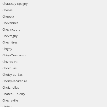
Chaussoy-Epagny
Chelles
Chepoix
Chevennes
Chevincourt
Chevregny
Chevrières
Chigny
Chiry-Ourscamp
Chivres-Val
Chocques
Choisy-au-Bac
Choisy-la-Victoire
Chuignolles
Château-Thierry
Chèvreville
Chépy