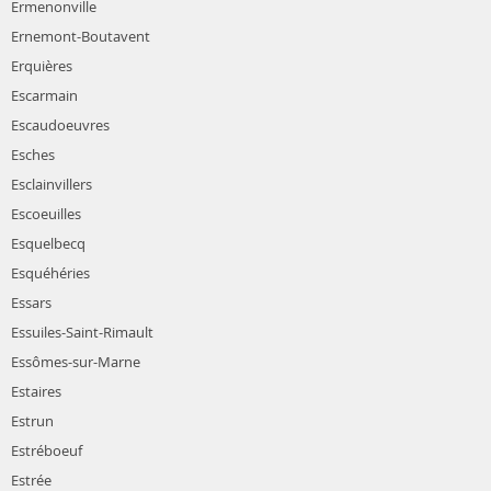
Ermenonville
Ernemont-Boutavent
Erquières
Escarmain
Escaudoeuvres
Esches
Esclainvillers
Escoeuilles
Esquelbecq
Esquéhéries
Essars
Essuiles-Saint-Rimault
Essômes-sur-Marne
Estaires
Estrun
Estréboeuf
Estrée