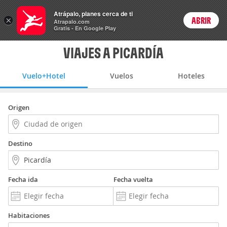
Vuelo+Hotel
Atrápalo, planes cerca de ti
×
ABRIR
Login
Atrapalo.com
Gratis - En Google Play
VIAJES A PICARDÍA
Vuelo+Hotel
Vuelos
Hoteles
Origen
Destino
Fecha ida
Fecha vuelta
Habitaciones