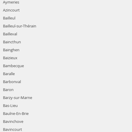
Aymeries
Azincourt
Bailleul
Bailleul-sur-Thérain
Bailleval
Baincthun
Bainghen
Baizieux
Bambecque
Baralle
Barbonval
Baron
Barzy-sur-Marne
Bas-Lieu
Baulne-En-Brie
Bavinchove
Bavincourt