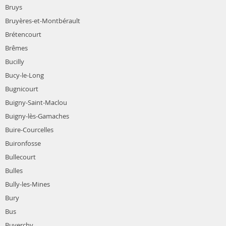
Bruys
Bruyères-et-Montbérault
Brétencourt
Brêmes
Bucilly
Bucy-le-Long
Bugnicourt
Buigny-Saint-Maclou
Buigny-lès-Gamaches
Buire-Courcelles
Buironfosse
Bullecourt
Bulles
Bully-les-Mines
Bury
Bus
Buverchy