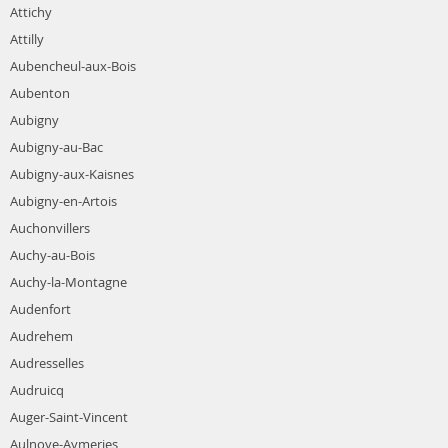
Attichy
Attilly
Aubencheul-aux-Bois
Aubenton
Aubigny
Aubigny-au-Bac
Aubigny-aux-Kaisnes
Aubigny-en-Artois
Auchonvillers
Auchy-au-Bois
Auchy-la-Montagne
Audenfort
Audrehem
Audresselles
Audruicq
Auger-Saint-Vincent
Aulnoye-Aymeries