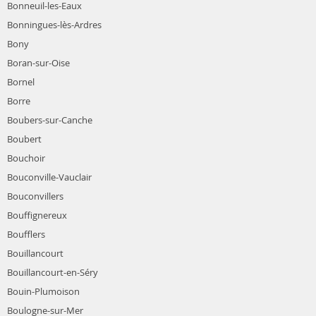
Bonneuil-les-Eaux
Bonningues-lès-Ardres
Bony
Boran-sur-Oise
Bornel
Borre
Boubers-sur-Canche
Boubert
Bouchoir
Bouconville-Vauclair
Bouconvillers
Bouffignereux
Boufflers
Bouillancourt
Bouillancourt-en-Séry
Bouin-Plumoison
Boulogne-sur-Mer