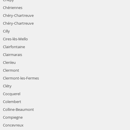
Chériennes
Chéry-Chartreuve
Chéry-Chartreuve
Cilly
Cires-lès-Mello
Clairfontaine
Clairmarais
Clenleu
Clermont
Clermont-les-Fermes
Cléty
Cocquerel
Colembert
Colline-Beaumont
Compiegne
Concevreux