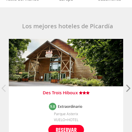
Los mejores hoteles de Picardía
Des Trois Hiboux
9.8
Extraordinario
Parque Asterix
VUELO+HOTEL
RESERVAR