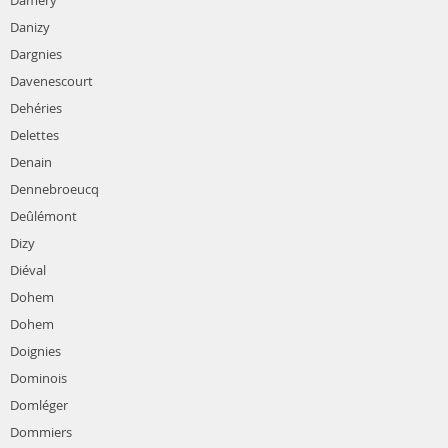
Damery
Danizy
Dargnies
Davenescourt
Dehéries
Delettes
Denain
Dennebroeucq
Deûlémont
Dizy
Diéval
Dohem
Dohem
Doignies
Dominois
Domléger
Dommiers