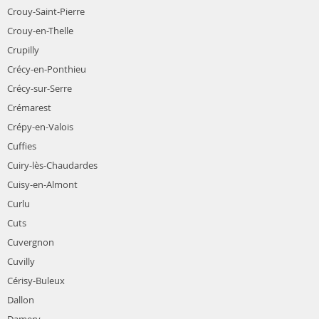
Crouy-Saint-Pierre
Crouy-en-Thelle
Crupilly
Crécy-en-Ponthieu
Crécy-sur-Serre
Crémarest
Crépy-en-Valois
Cuffies
Cuiry-lès-Chaudardes
Cuisy-en-Almont
Curlu
Cuts
Cuvergnon
Cuvilly
Cérisy-Buleux
Dallon