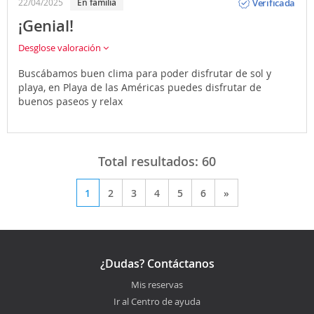
Verificada
22/04/2025
En familia
¡Genial!
Desglose valoración
Buscábamos buen clima para poder disfrutar de sol y
playa, en Playa de las Américas puedes disfrutar de
buenos paseos y relax
Total resultados:
60
1
2
3
4
5
6
»
¿Dudas? Contáctanos
Mis reservas
Ir al Centro de ayuda